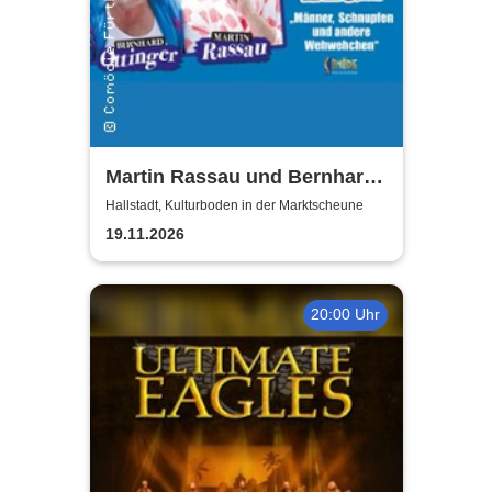
Martin Rassau und Bernhard
Ottinger - Kerle auf Kur
Hallstadt, Kulturboden in der Marktscheune
19.11.2026
20:00 Uhr