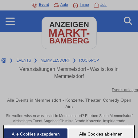
Event
Auto
Immo
Job
ANZEIGEN
MARKT-
BAMBERG
❯
EVENTS
❯
MEMMELSDORF
❯
ROCK-POP
Veranstaltungen Memmelsdorf - Was ist los in
Memmelsdorf
Events anlegen
Alle Events in Memmelsdorf - Konzerte, Theater, Comedy Open
Airs
Sie wollen wissen was los ist in Memmelsdorf? Erleben Sie in Memmelsdorf
vielseitiges Event-Angebot! Ob mitreißende Konzerte, inspirierende
Theateraufführungen oder aufregende Veranstaltungen in Memmelsdorf –
hier finden alles im Überblick und Tickets.
Alle Cookies akzeptieren
Alle Cookies ablehnen