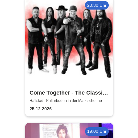
20:30 Uhr
Come Together - The Classic-
Rock Tribute
Hallstadt, Kulturboden in der Marktscheune
25.12.2026
19:00 Uhr