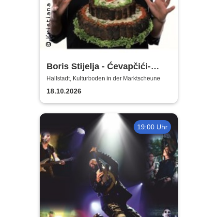
Boris Stijelja - Ćevapčići-
Therapie … für Liebe, Leib
Hallstadt, Kulturboden in der Marktscheune
und Leben
18.10.2026
19:00 Uhr