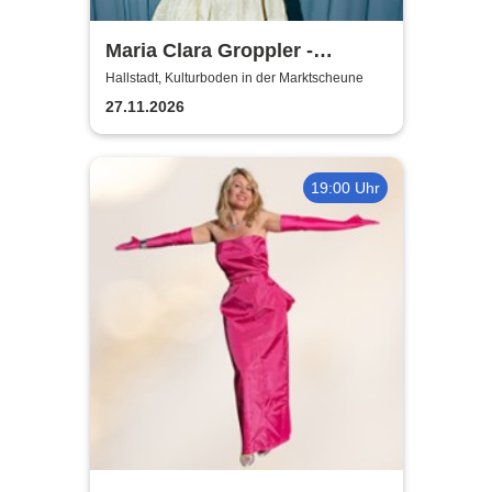
Maria Clara Groppler -
Ehefrau | 2026
Hallstadt, Kulturboden in der Marktscheune
27.11.2026
19:00 Uhr