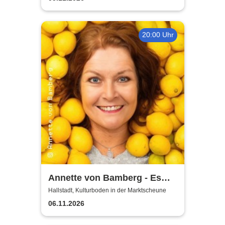
20:00 Uhr
Annette von Bamberg - Es
gibt ein Leben über 50, 60...
Hallstadt, Kulturboden in der Marktscheune
jedenfalls für Frauen!
06.11.2026