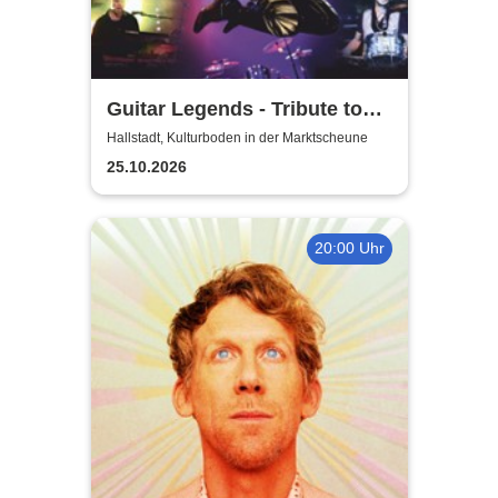
Guitar Legends - Tribute to
Greatest Guitar-Hits
Hallstadt, Kulturboden in der Marktscheune
25.10.2026
20:00 Uhr