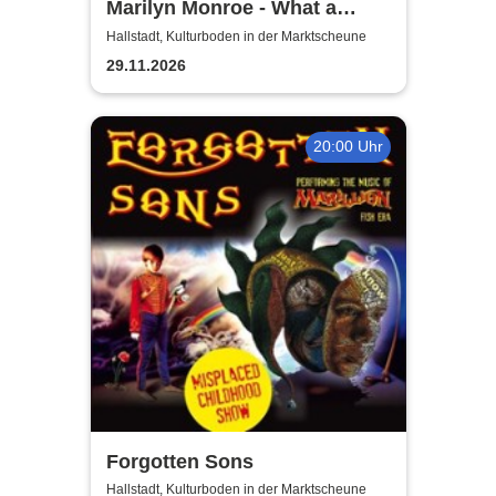
Marilyn Monroe - What a
Beautiful Dream | Fränkischer
Hallstadt, Kulturboden in der Marktscheune
Theatersommer
29.11.2026
20:00 Uhr
Forgotten Sons
Hallstadt, Kulturboden in der Marktscheune