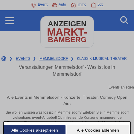
Event
Auto
Immo
Job
ANZEIGEN
MARKT-
BAMBERG
❯
EVENTS
❯
MEMMELSDORF
❯
KLASSIK-MUSICAL-THEATER
Veranstaltungen Memmelsdorf - Was ist los in
Memmelsdorf
Events anlegen
Alle Events in Memmelsdorf - Konzerte, Theater, Comedy Open
Airs
Sie wollen wissen was los ist in Memmelsdorf? Erleben Sie in Memmelsdorf
vielseitiges Event-Angebot! Ob mitreißende Konzerte, inspirierende
Theateraufführungen oder aufregende Veranstaltungen in Memmelsdorf –
hier finden alles im Überblick und Tickets.
Alle Cookies akzeptieren
Alle Cookies ablehnen