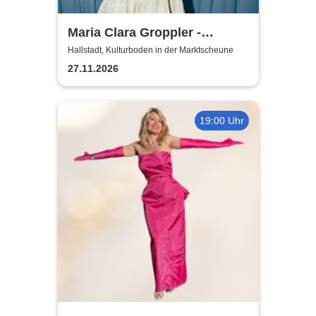
Maria Clara Groppler -
Ehefrau | 2026
Hallstadt, Kulturboden in der Marktscheune
27.11.2026
19:00 Uhr