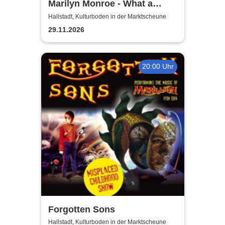
Marilyn Monroe - What a
Beautiful Dream | Fränkischer
Hallstadt, Kulturboden in der Marktscheune
Theatersommer
29.11.2026
20:00 Uhr
Forgotten Sons
Hallstadt, Kulturboden in der Marktscheune