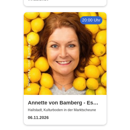
20:00 Uhr
Annette von Bamberg - Es
gibt ein Leben über 50, 60...
Hallstadt, Kulturboden in der Marktscheune
jedenfalls für Frauen!
06.11.2026