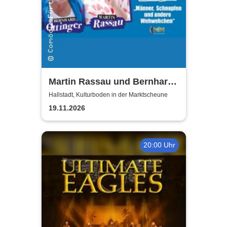
Martin Rassau und Bernhard
Ottinger - Kerle auf Kur
Hallstadt, Kulturboden in der Marktscheune
19.11.2026
20:00 Uhr