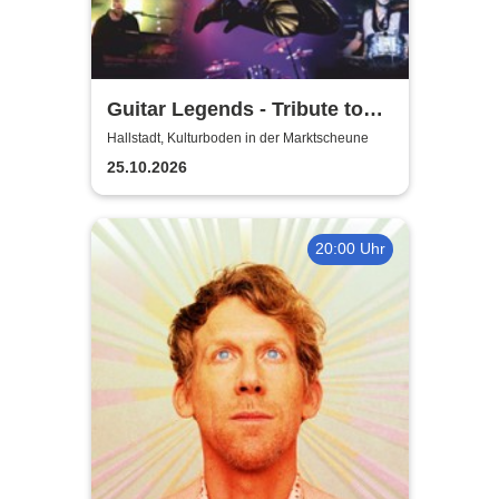
Guitar Legends - Tribute to
Greatest Guitar-Hits
Hallstadt, Kulturboden in der Marktscheune
25.10.2026
20:00 Uhr