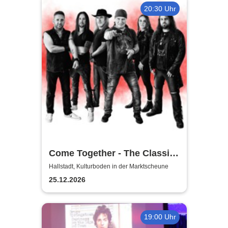
20:30 Uhr
Come Together - The Classic-
Rock Tribute
Hallstadt, Kulturboden in der Marktscheune
25.12.2026
19:00 Uhr