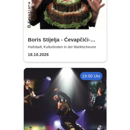
Boris Stijelja - Ćevapčići-
Therapie … für Liebe, Leib
Hallstadt, Kulturboden in der Marktscheune
und Leben
18.10.2026
19:00 Uhr