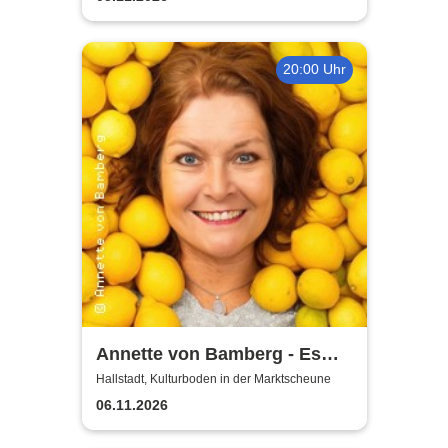
20:00 Uhr
Annette von Bamberg - Es
gibt ein Leben über 50, 60...
Hallstadt, Kulturboden in der Marktscheune
jedenfalls für Frauen!
06.11.2026