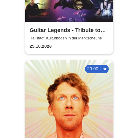
Guitar Legends - Tribute to
Greatest Guitar-Hits
Hallstadt, Kulturboden in der Marktscheune
25.10.2026
20:00 Uhr