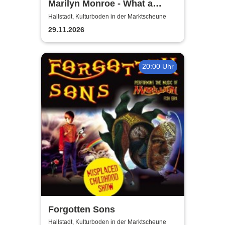
Marilyn Monroe - What a
Beautiful Dream | Fränkischer
Hallstadt, Kulturboden in der Marktscheune
Theatersommer
29.11.2026
20:00 Uhr
Forgotten Sons
Hallstadt, Kulturboden in der Marktscheune