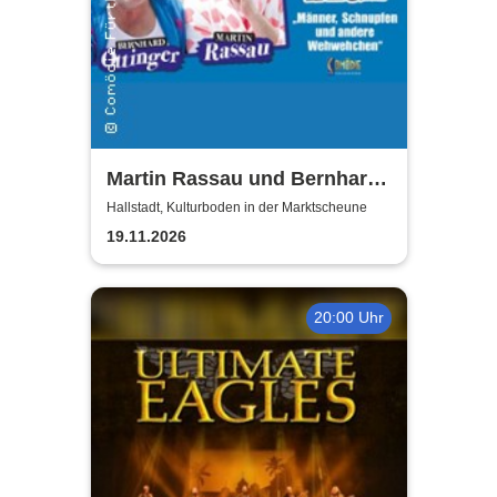
Martin Rassau und Bernhard
Ottinger - Kerle auf Kur
Hallstadt, Kulturboden in der Marktscheune
19.11.2026
20:00 Uhr