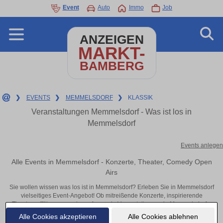
Event
Auto
Immo
Job
ANZEIGEN
MARKT-
BAMBERG
❯
EVENTS
❯
MEMMELSDORF
❯
KLASSIK
Veranstaltungen Memmelsdorf - Was ist los in
Memmelsdorf
Events anlegen
Alle Events in Memmelsdorf - Konzerte, Theater, Comedy Open
Airs
Sie wollen wissen was los ist in Memmelsdorf? Erleben Sie in Memmelsdorf
vielseitiges Event-Angebot! Ob mitreißende Konzerte, inspirierende
Theateraufführungen oder aufregende Veranstaltungen in Memmelsdorf –
hier finden alles im Überblick und Tickets.
Alle Cookies akzeptieren
Alle Cookies ablehnen