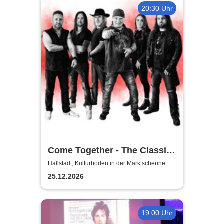
20:30 Uhr
Come Together - The Classic-
Rock Tribute
Hallstadt, Kulturboden in der Marktscheune
25.12.2026
19:00 Uhr