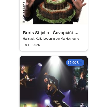
Boris Stijelja - Ćevapčići-
Therapie … für Liebe, Leib
Hallstadt, Kulturboden in der Marktscheune
und Leben
18.10.2026
19:00 Uhr