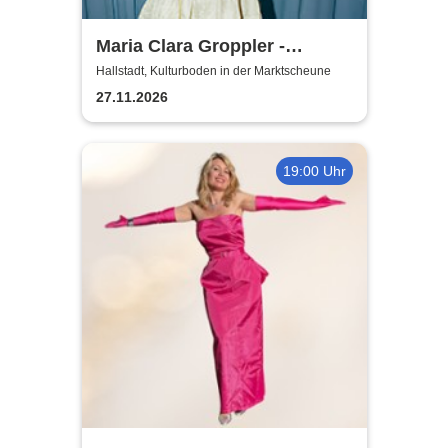
Maria Clara Groppler -
Ehefrau | 2026
Hallstadt, Kulturboden in der Marktscheune
27.11.2026
19:00 Uhr