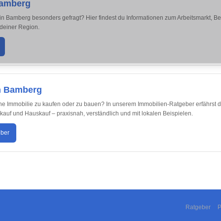
Bamberg
in Bamberg besonders gefragt? Hier findest du Informationen zum Arbeitsmarkt, 
 deiner Region.
in Bamberg
ne Immobilie zu kaufen oder zu bauen? In unserem Immobilien-Ratgeber erfährst d
uf und Hauskauf – praxisnah, verständlich und mit lokalen Beispielen.
eber
Ratgeber
P