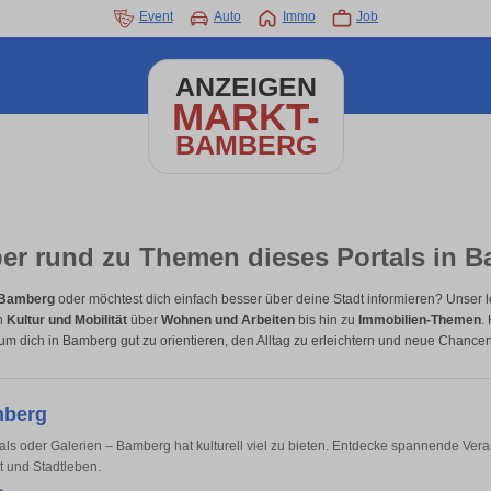
Event
Auto
Immo
Job
ANZEIGEN
MARKT-
BAMBERG
er rund zu Themen dieses Portals in 
 Bamberg
oder möchtest dich einfach besser über deine Stadt informieren? Unser lo
on
Kultur und Mobilität
über
Wohnen und Arbeiten
bis hin zu
Immobilien-Themen
.
um dich in Bamberg gut zu orientieren, den Alltag zu erleichtern und neue Chance
mberg
vals oder Galerien – Bamberg hat kulturell viel zu bieten. Entdecke spannende Vera
it und Stadtleben.