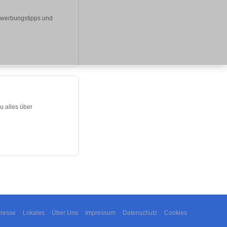
Bewerbungstipps und
u alles über
resse
Lokales
Über Uns
Impressum
Datenschutz
Cookies