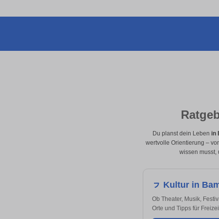
Ratgeb
Du planst dein Leben
in
wertvolle Orientierung – v
wissen musst, 
ㇷ Kultur in Ba
Ob Theater, Musik, Festi
Orte und Tipps für Freize