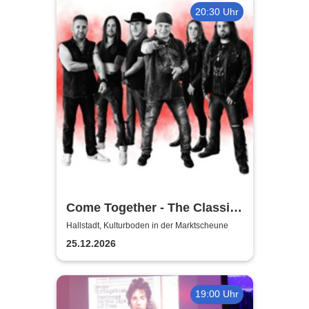
20:30 Uhr
Come Together - The Classic-
Rock Tribute
Hallstadt, Kulturboden in der Marktscheune
25.12.2026
19:00 Uhr