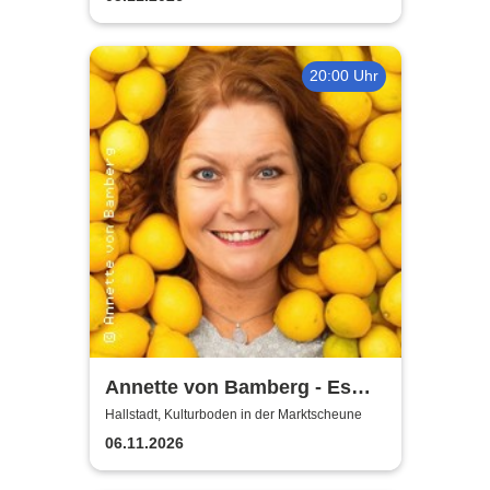
20:00 Uhr
Annette von Bamberg - Es
gibt ein Leben über 50, 60...
Hallstadt, Kulturboden in der Marktscheune
jedenfalls für Frauen!
06.11.2026