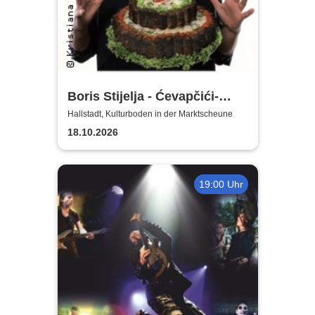
Boris Stijelja - Ćevapčići-
Therapie … für Liebe, Leib
Hallstadt, Kulturboden in der Marktscheune
und Leben
18.10.2026
19:00 Uhr