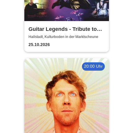
Guitar Legends - Tribute to
Greatest Guitar-Hits
Hallstadt, Kulturboden in der Marktscheune
25.10.2026
20:00 Uhr