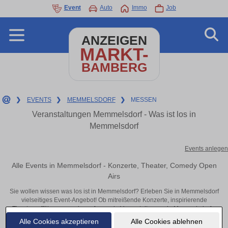
Event
Auto
Immo
Job
ANZEIGEN
MARKT-
BAMBERG
❯
EVENTS
❯
MEMMELSDORF
❯
MESSEN
Veranstaltungen Memmelsdorf - Was ist los in
Memmelsdorf
Events anlegen
Alle Events in Memmelsdorf - Konzerte, Theater, Comedy Open
Airs
Sie wollen wissen was los ist in Memmelsdorf? Erleben Sie in Memmelsdorf
vielseitiges Event-Angebot! Ob mitreißende Konzerte, inspirierende
Theateraufführungen oder aufregende Veranstaltungen in Memmelsdorf –
hier finden alles im Überblick und Tickets.
Alle Cookies akzeptieren
Alle Cookies ablehnen