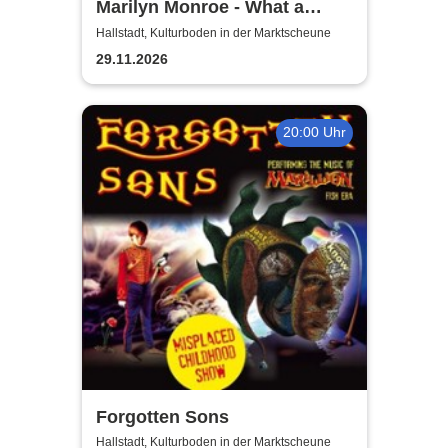
Marilyn Monroe - What a
Beautiful Dream | Fränkischer
Hallstadt, Kulturboden in der Marktscheune
Theatersommer
29.11.2026
20:00 Uhr
Forgotten Sons
Hallstadt, Kulturboden in der Marktscheune