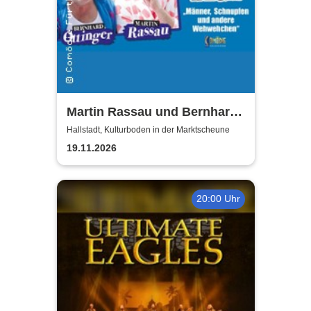
Martin Rassau und Bernhard
Ottinger - Kerle auf Kur
Hallstadt, Kulturboden in der Marktscheune
19.11.2026
20:00 Uhr