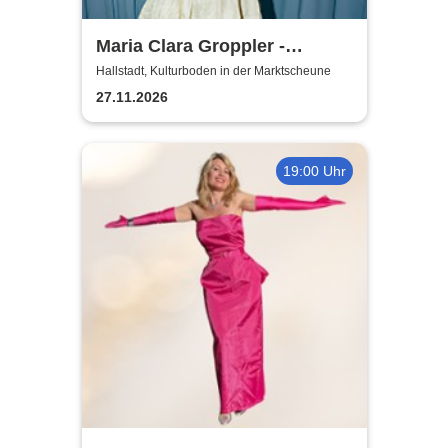
Maria Clara Groppler -
Ehefrau | 2026
Hallstadt, Kulturboden in der Marktscheune
27.11.2026
19:00 Uhr