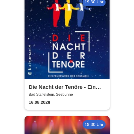
19:30 Uhr
Die Nacht der Tenöre - Ein
Feuerwerk der Stimmen
Bad Staffelstein, Seebühne
16.08.2026
19:30 Uhr