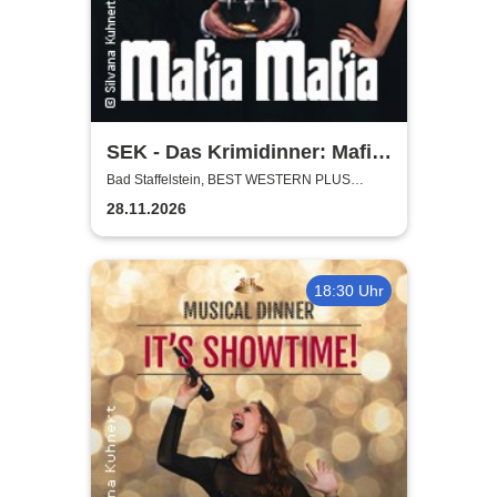
SEK - Das Krimidinner: Mafia
Mafia
Bad Staffelstein, BEST WESTERN PLUS
Kurhotel an der Obermaintherme
28.11.2026
18:30 Uhr