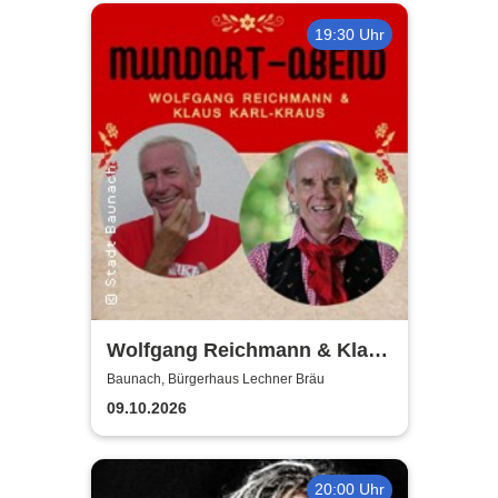
19:30 Uhr
Wolfgang Reichmann & Klaus
Karl-Kraus - Mundart-Abend
Baunach, Bürgerhaus Lechner Bräu
09.10.2026
20:00 Uhr