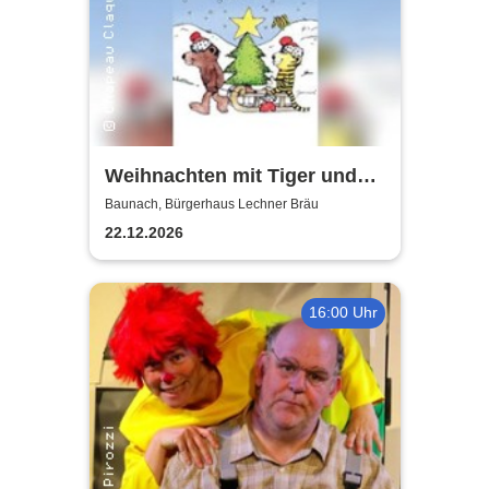
Weihnachten mit Tiger und
Bär - Chapeau Claque
Baunach, Bürgerhaus Lechner Bräu
Bamberg
22.12.2026
16:00 Uhr