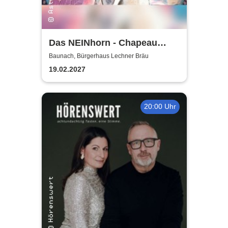
Das NEINhorn - Chapeau
Claque
Baunach, Bürgerhaus Lechner Bräu
19.02.2027
20:00 Uhr