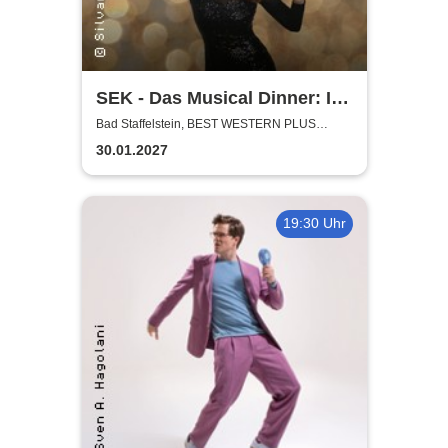
SEK - Das Musical Dinner: It's
Showtime
Bad Staffelstein, BEST WESTERN PLUS
Kurhotel an der Obermaintherme
30.01.2027
19:30 Uhr