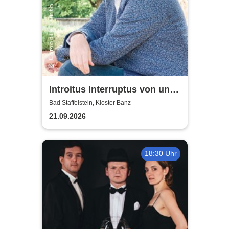
Introitus Interruptus von und
mit Volker Heißmann & dem
Bad Staffelstein, Kloster Banz
Pavel-Sandorf-Quartett
21.09.2026
18:30 Uhr