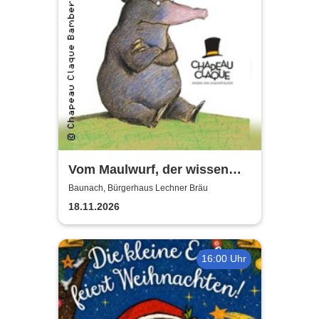
Vom Maulwurf, der wissen
wollte .... - Chapeau Claque
Baunach, Bürgerhaus Lechner Bräu
Bamberg
18.11.2026
16:00 Uhr