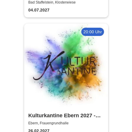
Müller lädt ein
Bad Staffelstein, Klosterwiese
04.07.2027
20:00 Uhr
Kulturkantine Ebern 2027 -
Purer Zufall
Ebern, Frauengrundhalle
26.02.2027