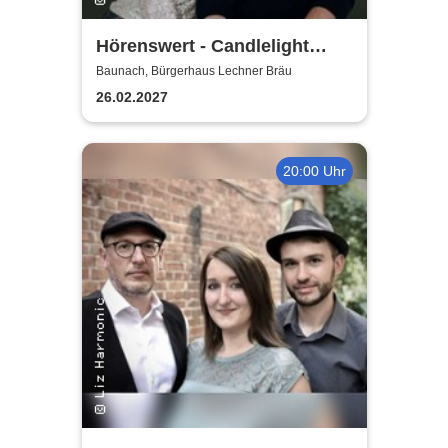
Hörenswert - Candlelight
Konzert
Baunach, Bürgerhaus Lechner Bräu
26.02.2027
20:00 Uhr