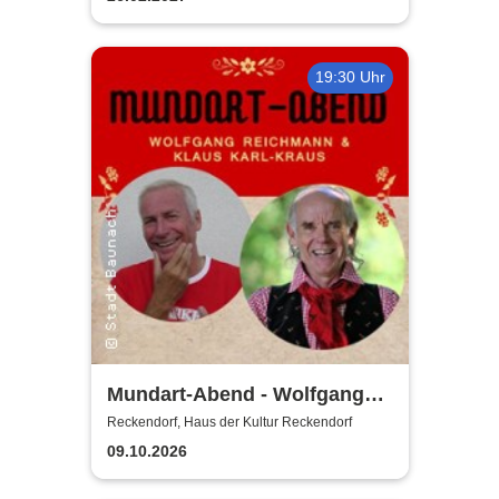
19:30 Uhr
Mundart-Abend - Wolfgang
Reichmann & Klaus Karl-
Reckendorf, Haus der Kultur Reckendorf
Kraus
09.10.2026