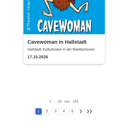
Cavewoman in Hallstadt
Hallstadt, Kulturboden in der Marktscheune
17.10.2026
1 - 30 von 165
1
2
3
4
5
❯
❯❯