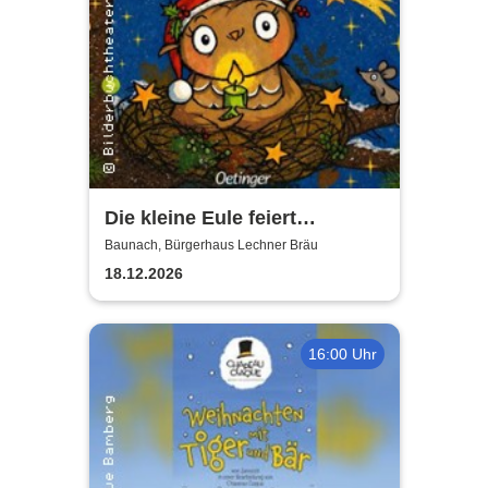
Die kleine Eule feiert
Weihnachten - Puppentheater
Baunach, Bürgerhaus Lechner Bräu
18.12.2026
16:00 Uhr