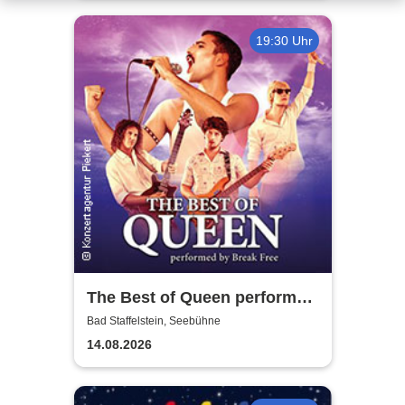
19:30 Uhr
The Best of Queen performed
by Break Free - A Magical
Bad Staffelstein, Seebühne
Tour
14.08.2026