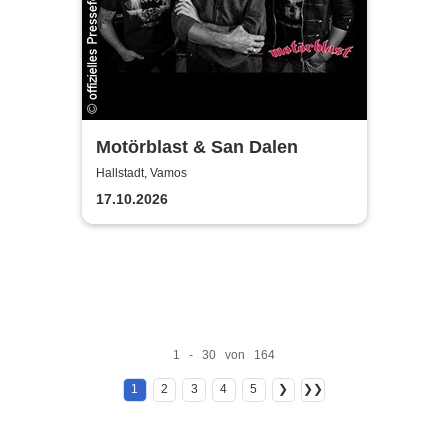
Motörblast & San Dalen
Hallstadt, Vamos
17.10.2026
1 - 30 von 164
1
2
3
4
5
❯
❯❯