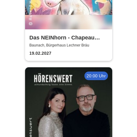
Das NEINhorn - Chapeau
Claque
Baunach, Bürgerhaus Lechner Bräu
19.02.2027
20:00 Uhr