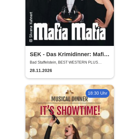
SEK - Das Krimidinner: Mafia
Mafia
Bad Staffelstein, BEST WESTERN PLUS
Kurhotel an der Obermaintherme
28.11.2026
18:30 Uhr