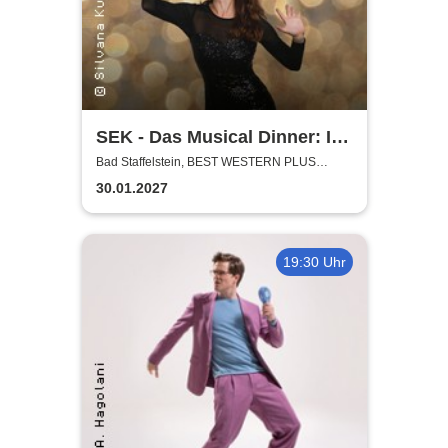
SEK - Das Musical Dinner: It's
Showtime
Bad Staffelstein, BEST WESTERN PLUS
Kurhotel an der Obermaintherme
30.01.2027
19:30 Uhr