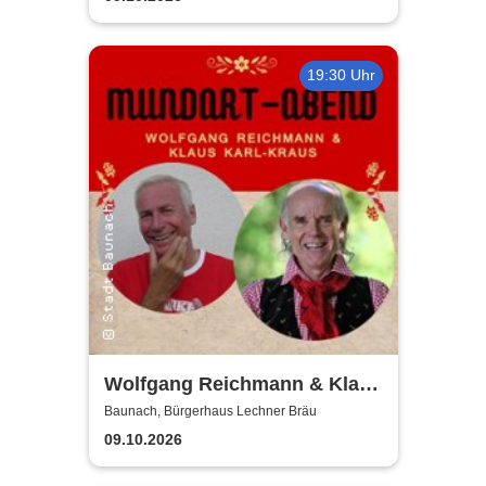
19:30 Uhr
Wolfgang Reichmann & Klaus
Karl-Kraus - Mundart-Abend
Baunach, Bürgerhaus Lechner Bräu
09.10.2026