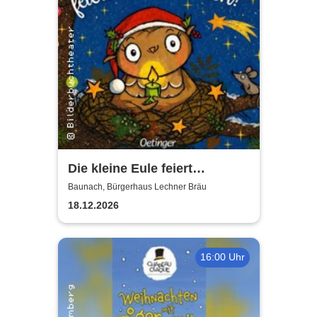
Die kleine Eule feiert
Weihnachten - Puppentheater
Baunach, Bürgerhaus Lechner Bräu
18.12.2026
16:00 Uhr