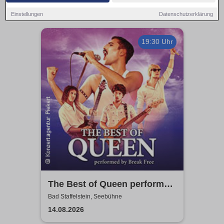
Einstellungen
Datenschutzerklärung
19:30 Uhr
The Best of Queen performed
by Break Free - A Magical
Bad Staffelstein, Seebühne
Tour
14.08.2026