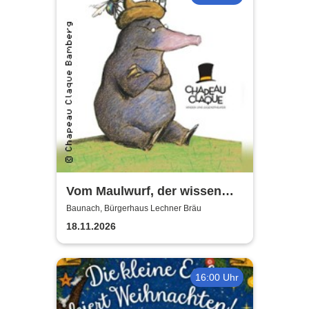
Vom Maulwurf, der wissen
wollte .... - Chapeau Claque
Baunach, Bürgerhaus Lechner Bräu
Bamberg
18.11.2026
16:00 Uhr