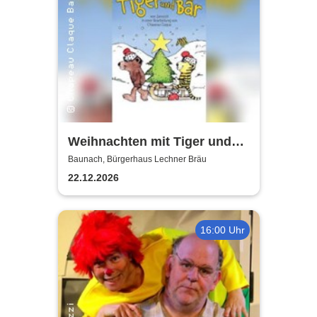
Weihnachten mit Tiger und
Bär - Chapeau Claque
Baunach, Bürgerhaus Lechner Bräu
Bamberg
22.12.2026
16:00 Uhr