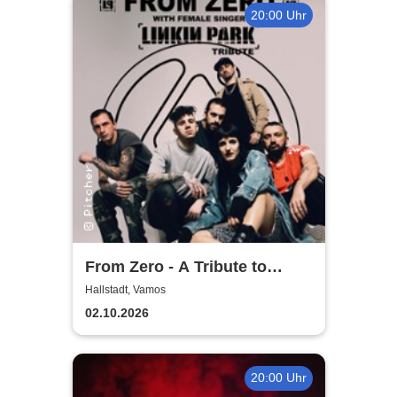
20:00 Uhr
From Zero - A Tribute to
Linkin Park
Hallstadt, Vamos
02.10.2026
20:00 Uhr