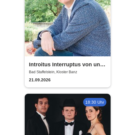
Introitus Interruptus von und
mit Volker Heißmann & dem
Bad Staffelstein, Kloster Banz
Pavel-Sandorf-Quartett
21.09.2026
18:30 Uhr