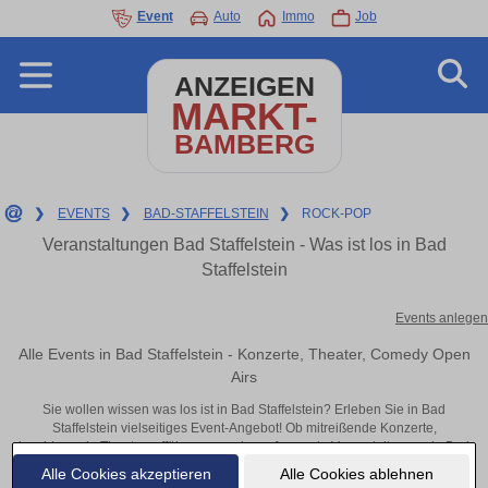
Event
Auto
Immo
Job
ANZEIGEN
MARKT-
BAMBERG
❯
EVENTS
❯
BAD-STAFFELSTEIN
❯
ROCK-POP
Veranstaltungen Bad Staffelstein - Was ist los in Bad
Staffelstein
Events anlegen
Alle Events in Bad Staffelstein - Konzerte, Theater, Comedy Open
Airs
Sie wollen wissen was los ist in Bad Staffelstein? Erleben Sie in Bad
Staffelstein vielseitiges Event-Angebot! Ob mitreißende Konzerte,
inspirierende Theateraufführungen oder aufregende Veranstaltungen in Bad
Staffelstein – hier finden alles im Überblick und Tickets.
Alle Cookies akzeptieren
Alle Cookies ablehnen