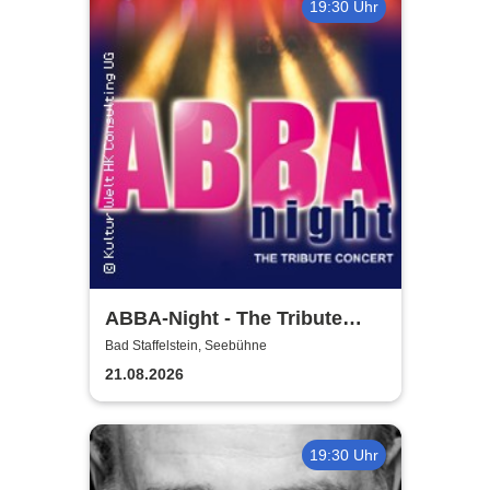
19:30 Uhr
ABBA-Night - The Tribute
Concert
Bad Staffelstein, Seebühne
21.08.2026
19:30 Uhr