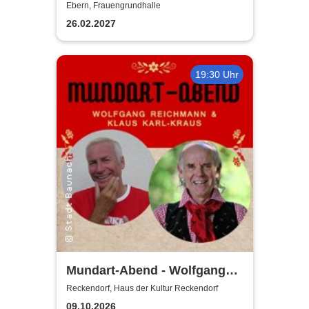
Purer Zufall
Ebern, Frauengrundhalle
26.02.2027
19:30 Uhr
Mundart-Abend - Wolfgang
Reichmann & Klaus Karl-
Reckendorf, Haus der Kultur Reckendorf
Kraus
09.10.2026