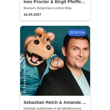
Ines Procter & Birgit Pfeiffer -
Schürzentreffen
Baunach, Bürgerhaus Lechner Bräu
16.04.2027
20:00 Uhr
Sebastian Reich & Amanda -
Purer Zufall
Hallstadt, Kulturboden in der Marktscheune