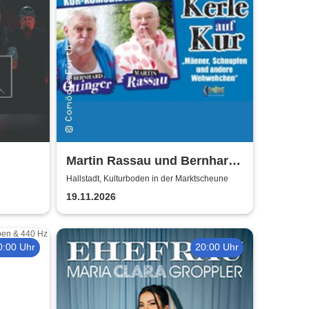
Martin Rassau und Bernhard
Ottinger - Kerle auf Kur
Hallstadt, Kulturboden in der Marktscheune
19.11.2026
0:00 Uhr
20:00 Uhr