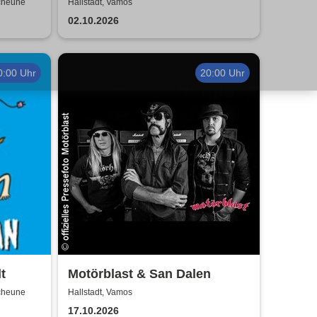
gramm
Linkin Park
scheune
Hallstadt, Vamos
02.10.2026
0:00 Uhr
20:00 Uhr
t
Motörblast & San Dalen
scheune
Hallstadt, Vamos
17.10.2026