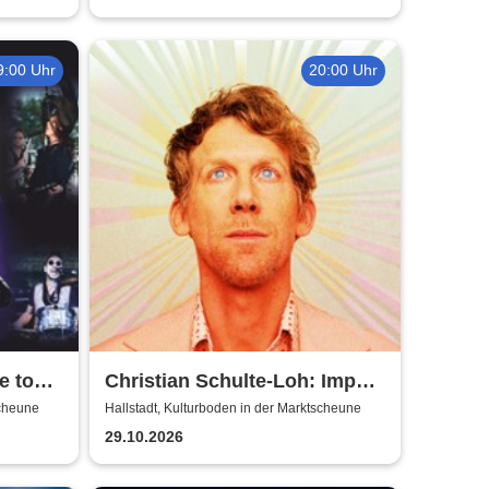
9:00 Uhr
20:00 Uhr
e to
Christian Schulte-Loh: Import
Export
scheune
Hallstadt, Kulturboden in der Marktscheune
29.10.2026