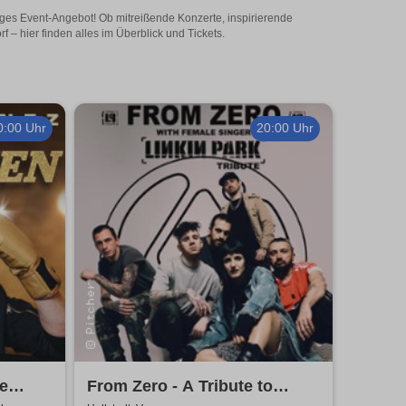
iges Event-Angebot! Ob mitreißende Konzerte, inspirierende
– hier finden alles im Überblick und Tickets.
0:00 Uhr
20:00 Uhr
e
From Zero - A Tribute to