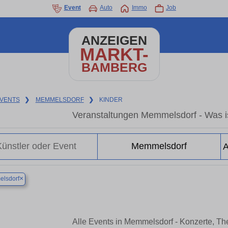
Event
Auto
Immo
Job
ANZEIGEN
MARKT-
BAMBERG
VENTS
❯
MEMMELSDORF
❯
KINDER
Veranstaltungen Memmelsdorf - Was i
×
lsdorf
Alle Events in Memmelsdorf - Konzerte, T