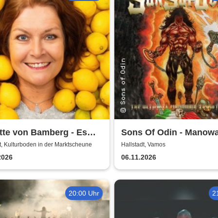
tte von Bamberg - Es
Sons Of Odin - Manow
ein Leben über 50, 60...
Tribute
t, Kulturboden in der Marktscheune
Hallstadt, Vamos
falls für Frauen!
2026
06.11.2026
20:00 Uhr
2