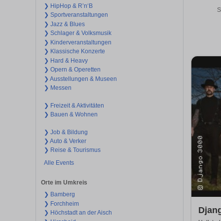
❯ HipHop & R’n‘B
S
❯ Sportveranstaltungen
❯ Jazz & Blues
❯ Schlager & Volksmusik
❯ Kinderveranstaltungen
❯ Klassische Konzerte
❯ Hard & Heavy
❯ Opern & Operetten
❯ Ausstellungen & Museen
❯ Messen
❯ Freizeit & Aktivitäten
❯ Bauen & Wohnen
❯ Job & Bildung
❯ Auto & Verker
❯ Reise & Tourismus
Alle Events
Orte im Umkreis
❯ Bamberg
❯ Forchheim
Djan
❯ Höchstadt an der Aisch