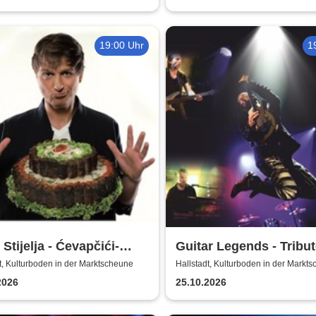
19:00 Uhr
1
 Stijelja - Ćevapčići-
Guitar Legends - Tribut
pie … für Liebe, Leib
Greatest Guitar-Hits
t, Kulturboden in der Marktscheune
Hallstadt, Kulturboden in der Markt
Leben
2026
25.10.2026