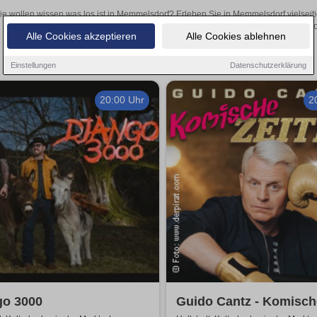
ie wollen wissen was los ist in Memmelsdorf? Erleben Sie in Memmelsdorf vielseit
Theateraufführungen oder aufregende Veranstaltungen in Memmelsdorf 
Alle Cookies akzeptieren
Alle Cookies ablehnen
Einstellungen
Datenschutzerklärung
20:00 Uhr
2
go 3000
Guido Cantz - Komisch