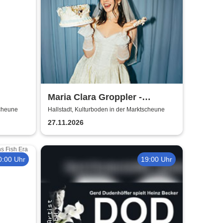
Maria Clara Groppler -
Ehefrau | 2026
scheune
Hallstadt, Kulturboden in der Marktscheune
27.11.2026
0:00 Uhr
19:00 Uhr