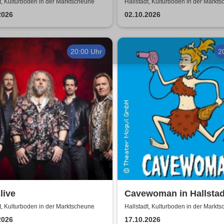
Zeiten | Das neue Pro
t, Kulturboden in der Marktscheune
Hallstadt, Kulturboden in der Markt
2026
02.10.2026
20:00 Uhr
2
live
Cavewoman in Hallstad
t, Kulturboden in der Marktscheune
Hallstadt, Kulturboden in der Markt
2026
17.10.2026