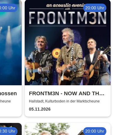
0:00 Uhr
20:00 Uhr
nossen
FRONTM3N - NOW AND TH3N
- Tour 2026
scheune
Hallstadt, Kulturboden in der Marktscheune
05.11.2026
0:30 Uhr
20:00 Uhr