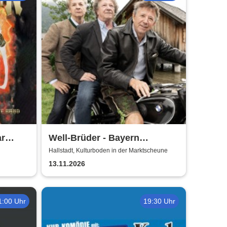
ar
Well-Brüder - Bayern
Unplugged
Hallstadt, Kulturboden in der Marktscheune
13.11.2026
1:00 Uhr
19:30 Uhr