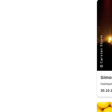
Simon
Band
Hallstad
30.10.