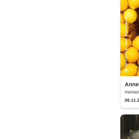
Anne
gibt 
Hallstad
jeden
06.11.