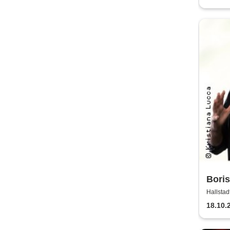
Boris
Thera
Hallstad
und 
18.10.