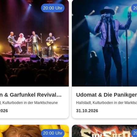
20:00 Uhr
2
 & Garfunkel Revival
Udomat & Die Panikge
t, Kulturboden in der Marktscheune
Hallstadt, Kulturboden in der Markt
2026
31.10.2026
20:00 Uhr
2