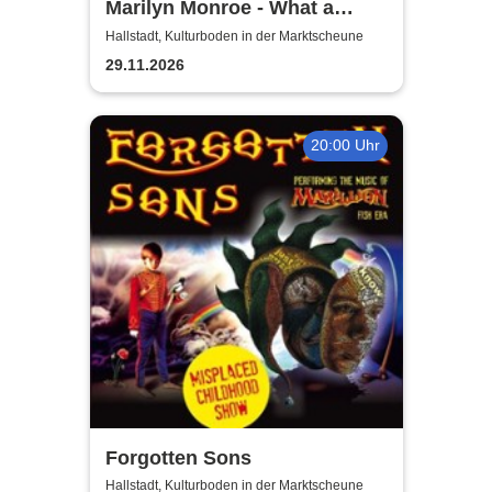
Marilyn Monroe - What a
Beautiful Dream | Fränkischer
Hallstadt, Kulturboden in der Marktscheune
Theatersommer
29.11.2026
20:00 Uhr
Forgotten Sons
Hallstadt, Kulturboden in der Marktscheune