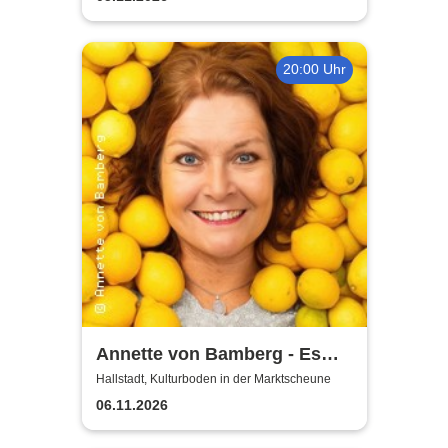
20:00 Uhr
Annette von Bamberg - Es
gibt ein Leben über 50, 60...
Hallstadt, Kulturboden in der Marktscheune
jedenfalls für Frauen!
06.11.2026