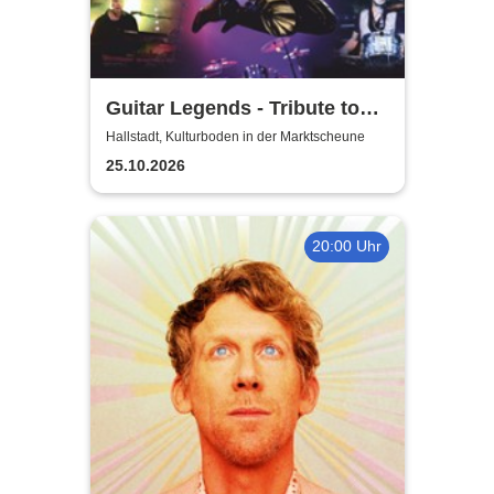
Guitar Legends - Tribute to
Greatest Guitar-Hits
Hallstadt, Kulturboden in der Marktscheune
25.10.2026
20:00 Uhr