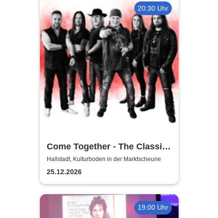
20:30 Uhr
Come Together - The Classic-
Rock Tribute
Hallstadt, Kulturboden in der Marktscheune
25.12.2026
19:00 Uhr