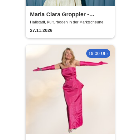
Maria Clara Groppler -
Ehefrau | 2026
Hallstadt, Kulturboden in der Marktscheune
27.11.2026
19:00 Uhr