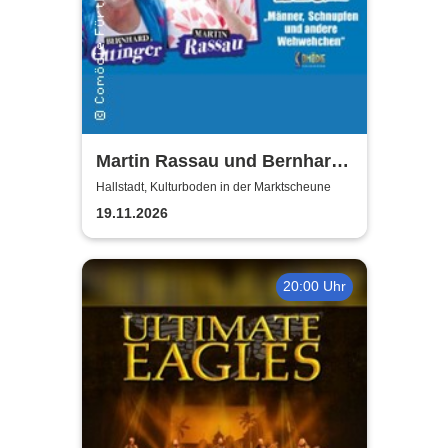
Martin Rassau und Bernhard
Ottinger - Kerle auf Kur
Hallstadt, Kulturboden in der Marktscheune
19.11.2026
20:00 Uhr