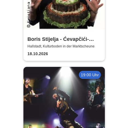
Boris Stijelja - Ćevapčići-
Therapie … für Liebe, Leib
Hallstadt, Kulturboden in der Marktscheune
und Leben
18.10.2026
19:00 Uhr