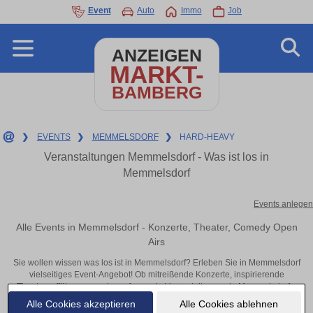
Event
Auto
Immo
Job
ANZEIGEN
MARKT-
BAMBERG
❯
EVENTS
❯
MEMMELSDORF
❯
HARD-HEAVY
Veranstaltungen Memmelsdorf - Was ist los in
Memmelsdorf
Events anlegen
Alle Events in Memmelsdorf - Konzerte, Theater, Comedy Open
Airs
Sie wollen wissen was los ist in Memmelsdorf? Erleben Sie in Memmelsdorf
vielseitiges Event-Angebot! Ob mitreißende Konzerte, inspirierende
Theateraufführungen oder aufregende Veranstaltungen in Memmelsdorf –
hier finden alles im Überblick und Tickets.
Alle Cookies akzeptieren
Alle Cookies ablehnen