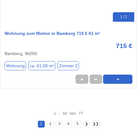
1 / 1
Wohnung zum Mieten in Bamberg 715 € 61 m²
715 €
Bamberg, 96050
Wohnung
ca. 61,00 m²
Zimmer 2
★
➦
➜
1 - 10 von 77
1
2
3
4
5
❯
❯❯