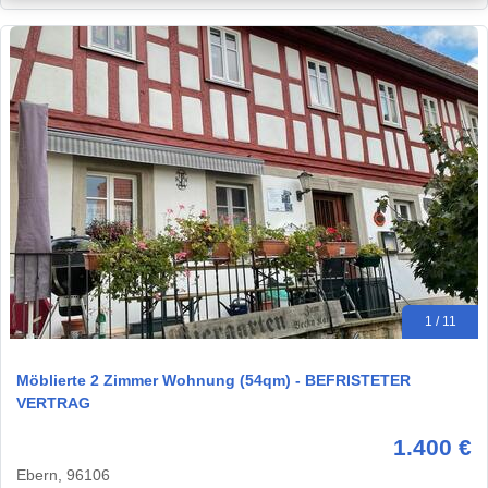
1 / 11
Möblierte 2 Zimmer Wohnung (54qm) - BEFRISTETER
VERTRAG
1.400 €
Ebern, 96106