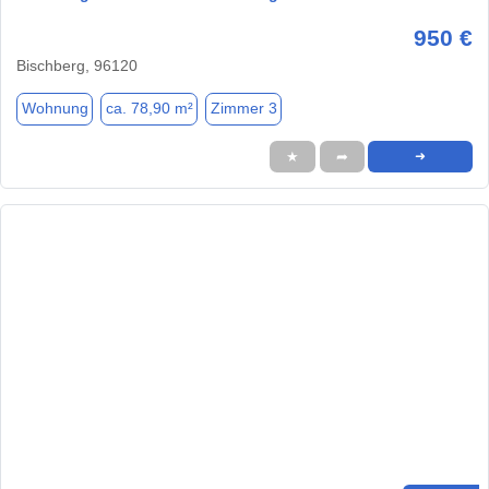
950 €
Bischberg, 96120
Wohnung
ca. 78,90 m²
Zimmer 3
★
➦
➜