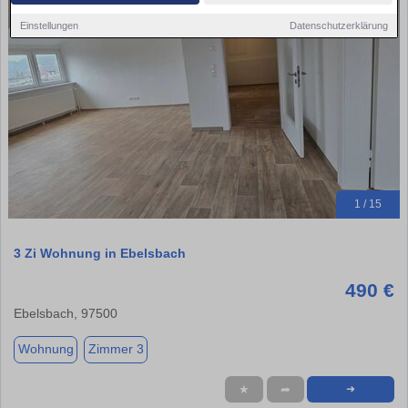
Einstellungen
Datenschutzerklärung
1 / 15
3 Zi Wohnung in Ebelsbach
490 €
Ebelsbach, 97500
Wohnung
Zimmer 3
★
➦
➜