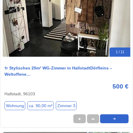
1 / 11
✨ Stylisches 20m² WG-Zimmer in HallstadtDörfleins –
Weltoffene…
500 €
Hallstadt, 96103
Wohnung
ca. 90,00 m²
Zimmer 3
★
➦
➜