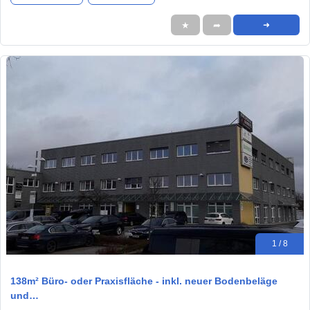
★
➦
➜
1 / 8
138m² Büro- oder Praxisfläche - inkl. neuer Bodenbeläge
und…