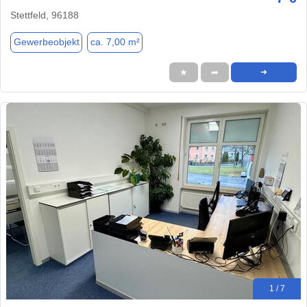
Stettfeld, 96188
Gewerbeobjekt
ca. 7,00 m²
★
➦
➜
1 / 7