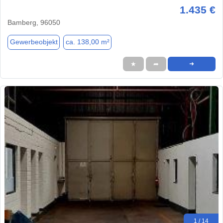
1.435 €
Bamberg, 96050
Gewerbeobjekt
ca. 138,00 m²
★
➦
➜
1 / 14