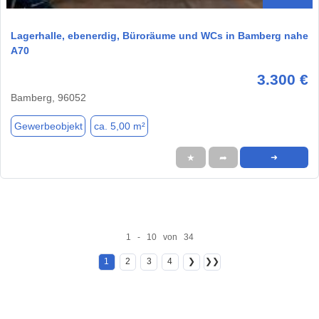
Lagerhalle, ebenerdig, Büroräume und WCs in Bamberg nahe
A70
3.300 €
Bamberg, 96052
Gewerbeobjekt
ca. 5,00 m²
★
➦
➜
1 - 10 von 34
1
2
3
4
❯
❯❯