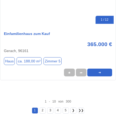
1 / 12
Einfamilienhaus zum Kauf
365.000 €
Gerach, 96161
Haus
ca. 188,00 m²
Zimmer 5
★
➦
➜
1 - 10 von 300
1
2
3
4
5
❯
❯❯