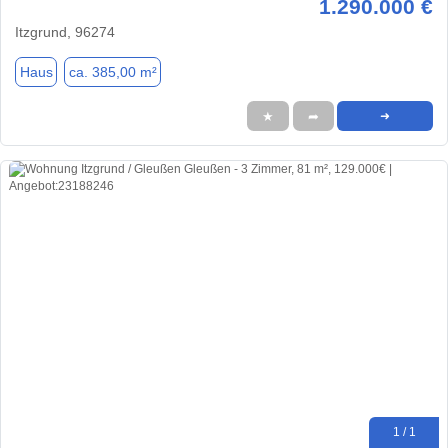
1.290.000 €
Itzgrund, 96274
Haus
ca. 385,00 m²
★
➦
➜
1 / 1