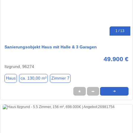
1 / 13
Sanierungsobjekt Haus mit Halle & 3 Garagen
49.900 €
Itzgrund, 96274
Haus
ca. 130,00 m²
Zimmer 7
★
➦
➜