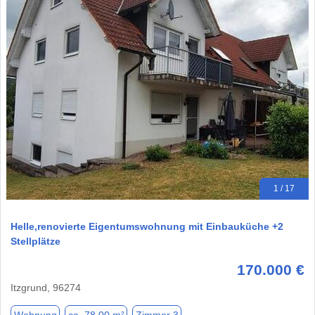
1 / 17
Helle,renovierte Eigentumswohnung mit Einbauküche +2
Stellplätze
170.000 €
Itzgrund, 96274