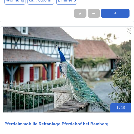
Wohnung
ca. 78,00 m²
Zimmer 3
★
➦
➜
1 / 19
PferdeImmobilie Reitanlage Pferdehof bei Bamberg