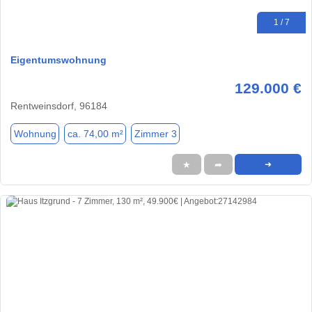
1 / 7
Eigentumswohnung
129.000 €
Rentweinsdorf, 96184
Wohnung
ca. 74,00 m²
Zimmer 3
★
➦
➜