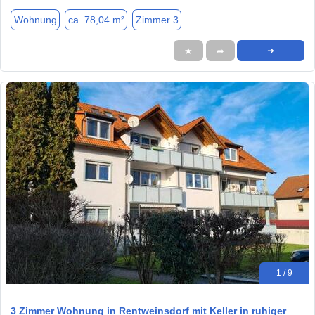
Wohnung
ca. 78,04 m²
Zimmer 3
★
➦
➜
1 / 9
3 Zimmer Wohnung in Rentweinsdorf mit Keller in ruhiger