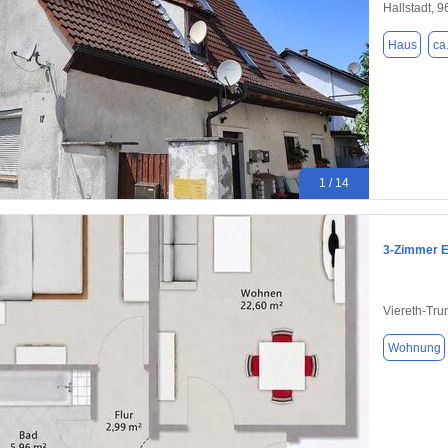
Hallstadt, 
Haus
ca
1 / 14
3-Zimmer E
Viereth-Tru
Wohnung