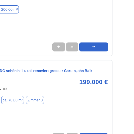
. 200,00 m²
★
➦
➜
 schön hell u toll renoviert grosser Garten, ohn Balk
199.000 €
96103
ca. 70,00 m²
Zimmer 3