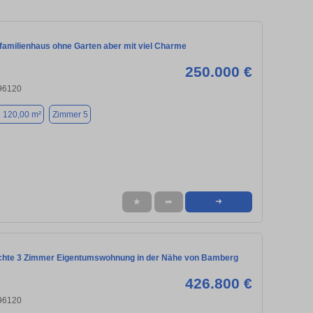
nfamilienhaus ohne Garten aber mit viel Charme
250.000 €
 96120
. 120,00 m²
Zimmer 5
★
➦
➜
chte 3 Zimmer Eigentumswohnung in der Nähe von Bamberg
426.800 €
 96120