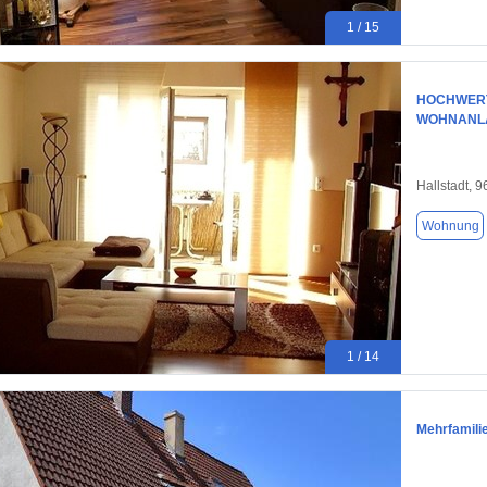
1 / 15
HOCHWERT
WOHNANLA
Hallstadt, 
Wohnung
1 / 14
Mehrfamilie