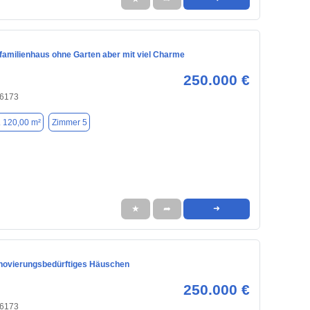
nfamilienhaus ohne Garten aber mit viel Charme
250.000 €
96173
. 120,00 m²
Zimmer 5
★
➦
➜
novierungsbedürftiges Häuschen
250.000 €
96173