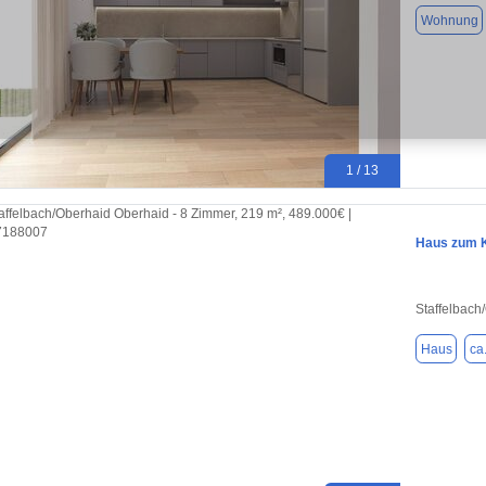
Wohnung
1 / 13
Haus zum K
Staffelbach
Haus
ca