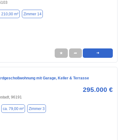
96103
. 210,00 m²
Zimmer 14
★
➦
➜
rdgeschoßwohnung mit Garage, Keller & Terrasse
295.000 €
nstadt, 96191
ca. 79,00 m²
Zimmer 3