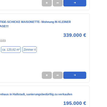
★
➦
➜
IGE-SCHICKE MAISONETTE- Wohnung IN KLEINER
GE!!!
339.000 €
96103
ca. 120,62 m²
Zimmer 4
★
➦
➜
nhaus in Hallstadt, sanierungsbedürftig zu verkaufen
195.000 €