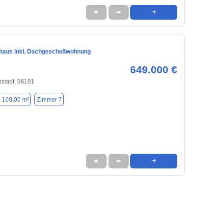
★
➦
➜
nhaus inkl. Dachgeschoßwohnung
649.000 €
nstadt, 96191
. 160,00 m²
Zimmer 7
★
➦
➜