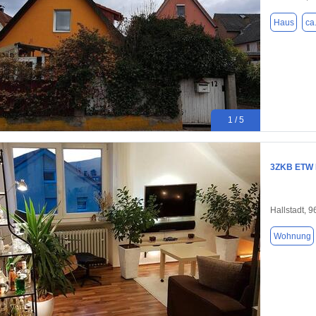
Haus
ca
1 / 5
3ZKB ETW DG
Hallstadt, 
Wohnung