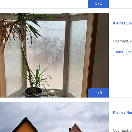
1 / 1
Kleines Ei
Oberhaid, 
Haus
ca
1 / 9
Kleines Re
Oberhaid, 