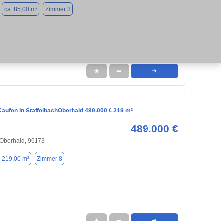
ca. 85,00 m²
Zimmer 3
★
➦
➜
aufen in StaffelbachOberhaid 489.000 € 219 m²
489.000 €
/Oberhaid, 96173
. 219,00 m²
Zimmer 8
★
➦
➜