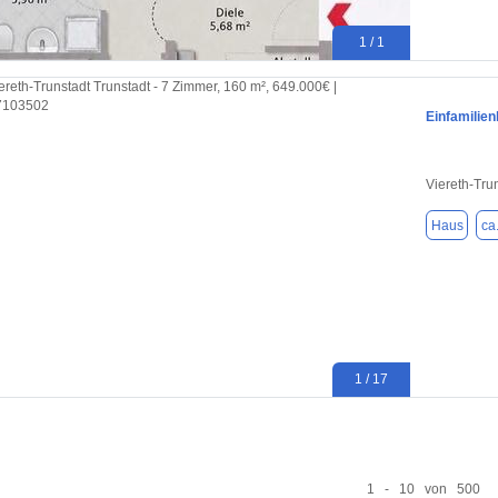
1 / 1
Einfamilie
Viereth-Tru
Haus
ca
1 / 17
1 - 10 von 500