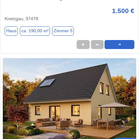
1.500 €
Knetzgau, 97478
Haus
ca. 190,00 m²
Zimmer 5
★
➦
➜