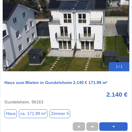
1 / 1
Haus zum Mieten in Gundelsheim 2.140 € 171.99 m²
2.140 €
Gundelsheim, 96163
Haus
ca. 171,99 m²
Zimmer 5
★
➦
➜