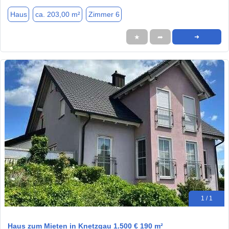
Haus
ca. 203,00 m²
Zimmer 6
★
➦
➜
1 / 1
Haus zum Mieten in Knetzgau 1.500 € 190 m²