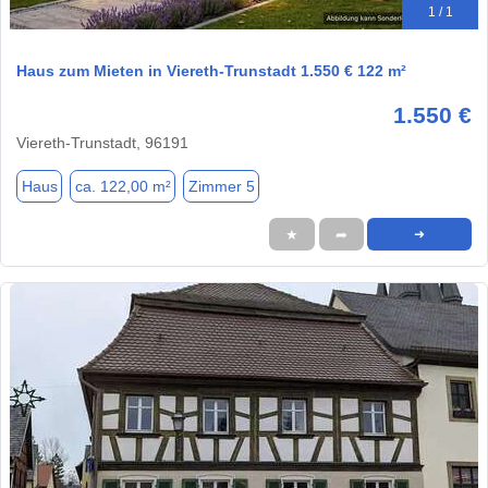
1 / 1
Haus zum Mieten in Viereth-Trunstadt 1.550 € 122 m²
1.550 €
Viereth-Trunstadt, 96191
Haus
ca. 122,00 m²
Zimmer 5
★
➦
➜