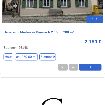
1 / 1
Haus zum Mieten in Baunach 2.150 € 280 m²
2.150 €
Baunach, 96148
Haus
ca. 280,00 m²
Zimmer 9
★
➦
➜