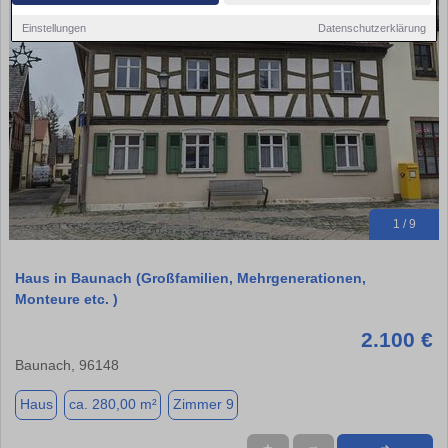
Einstellungen
Datenschutzerklärung
1 / 9
Haus in Baunach (Großfamilien, Mehrgenerationen,
Monteure etc. )
2.100 €
Baunach, 96148
Haus
ca. 280,00 m²
Zimmer 9