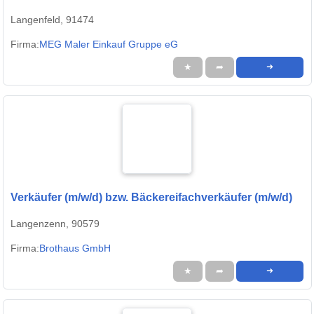
Langenfeld, 91474
Firma:
MEG Maler Einkauf Gruppe eG
★
➦
➜
Verkäufer (m/w/d) bzw. Bäckereifachverkäufer (m/w/d)
Langenzenn, 90579
Firma:
Brothaus GmbH
★
➦
➜