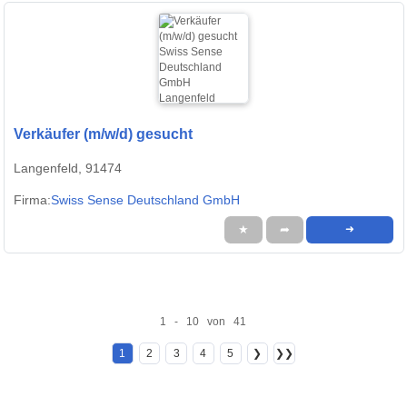
Verkäufer (m/w/d) gesucht
Langenfeld, 91474
Firma:
Swiss Sense Deutschland GmbH
★
➦
➜
1 - 10 von 41
1
2
3
4
5
❯
❯❯