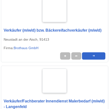
Verkäufer (m/w/d) bzw. Bäckereifachverkäufer (m/w/d)
Neustadt an der Aisch, 91413
Firma:
Brothaus GmbH
★
➦
➜
Verkäufer/Fachberater Innendienst Malerbedarf (m/w/d)
- Langenfeld