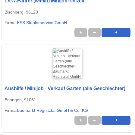
LKW-Fahrer (w/m/d) Minijob/Teilzeit
Bischberg, 96120
Firma:
ESS Staplerservice GmbH
★
➦
➜
Aushilfe / Minijob - Verkauf Garten (alle Geschlechter)
Erlangen, 91051
Firma:
Baumarkt Regnitztal GmbH & Co. KG
★
➦
➜