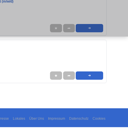
t (m/w/d)
★
➦
➜
★
➦
➜
resse
Lokales
Über Uns
Impressum
Datenschutz
Cookies