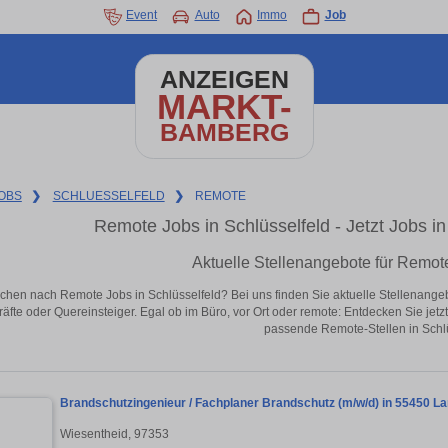
Event
Auto
Immo
Job
ANZEIGEN
MARKT-
BAMBERG
OBS
❯
SCHLUESSELFELD
❯
REMOTE
Remote Jobs in Schlüsselfeld - Jetzt Jobs in 
Aktuelle Stellenangebote für Remote
chen nach Remote Jobs in Schlüsselfeld? Bei uns finden Sie aktuelle Stellenangebote
äfte oder Quereinsteiger. Egal ob im Büro, vor Ort oder remote: Entdecken Sie jet
passende Remote-Stellen in Schlü
Brandschutzingenieur / Fachplaner Brandschutz (m/w/d) in 55450 L
Wiesentheid, 97353