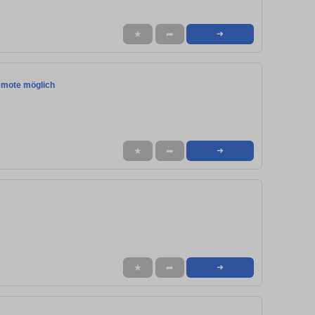
★
➦
➜
emote möglich
★
➦
➜
★
➦
➜