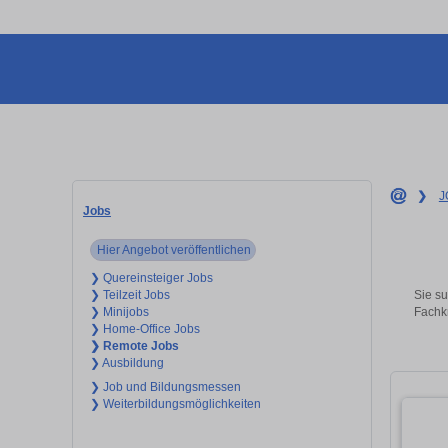
❯
J
Jobs
Hier Angebot veröffentlichen
❯ Quereinsteiger Jobs
Sie su
❯ Teilzeit Jobs
Fachkr
❯ Minijobs
❯ Home-Office Jobs
❯ Remote Jobs
❯ Ausbildung
❯ Job und Bildungsmessen
❯ Weiterbildungsmöglichkeiten