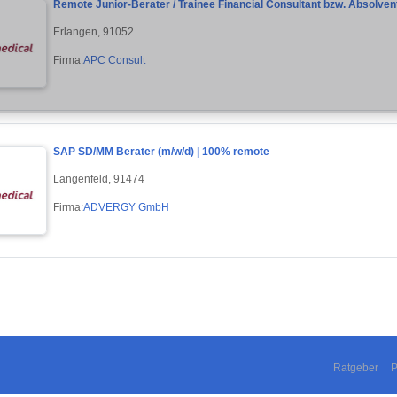
Remote Junior-Berater / Trainee Financial Consultant bzw. Absolven
Erlangen, 91052
Firma:
APC Consult
SAP SD/MM Berater (m/w/d) | 100% remote
Langenfeld, 91474
Firma:
ADVERGY GmbH
Ratgeber
P