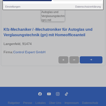
Einstellungen
Datenschutzerklärung
Kfz-Mechaniker / -Mechatroniker für Autoglas und
Verglasungstechnik (gn) mit Homeofficeanteil
Langenfeld, 91474
Firma:
Control Expert GmbH
★
➦
➜
Ratgeber
Presse
Lokales
Über Uns
Impressum
Datenschutz