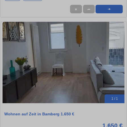
★
➦
➜
1 / 1
Wohnen auf Zeit in Bamberg 1.650 €
1.650 €