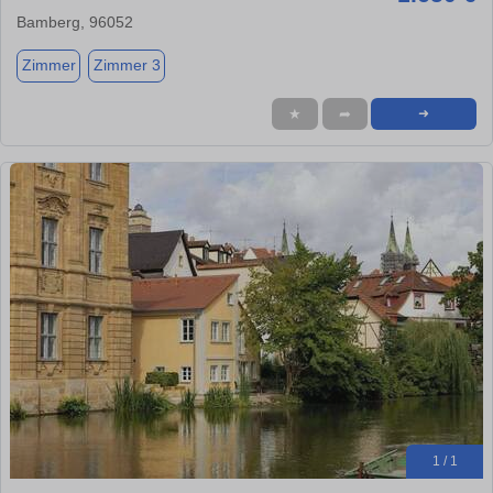
Bamberg, 96052
Zimmer
Zimmer 3
★
➦
➜
1 / 1