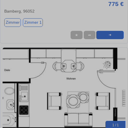
775 €
Bamberg, 96052
Zimmer
Zimmer 1
★
➦
➜
1 / 1