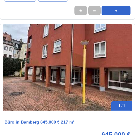
★
➦
➜
1 / 1
Büro in Bamberg 645.000 € 217 m²
645.000 €