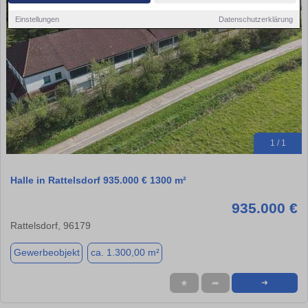
Einstellungen
Datenschutzerklärung
1 / 1
Halle in Rattelsdorf 935.000 € 1300 m²
935.000 €
Rattelsdorf, 96179
Gewerbeobjekt
ca. 1.300,00 m²
★
➦
➜