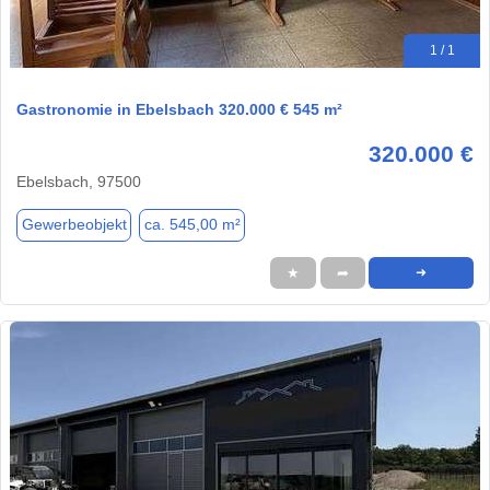
1 / 1
Gastronomie in Ebelsbach 320.000 € 545 m²
320.000 €
Ebelsbach, 97500
Gewerbeobjekt
ca. 545,00 m²
★
➦
➜