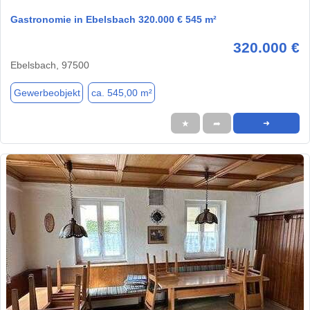
Gastronomie in Ebelsbach 320.000 € 545 m²
320.000 €
Ebelsbach, 97500
Gewerbeobjekt
ca. 545,00 m²
★
➦
➜