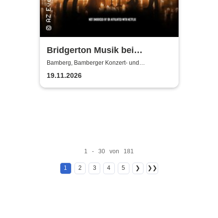
Bridgerton Musik bei
Kerzenschein
Bamberg, Bamberger Konzert- und
Kongresshalle (Hegelsaal)
19.11.2026
1 - 30 von 181
1
2
3
4
5
❯
❯❯