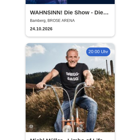
WAHNSINN! Die Show - Die
beste Wolfgang Petry Party
Bamberg, BROSE ARENA
geht weiter - Tour 2026
24.10.2026
20:00 Uhr