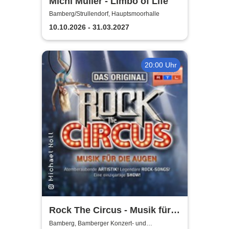
Michl Müller - Limbo of Life
Bamberg/Strullendorf, Hauptsmoorhalle
10.10.2026 - 31.03.2027
20:00 Uhr
Rock The Circus - Musik für
die Augen
Bamberg, Bamberger Konzert- und