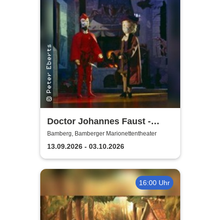
Doctor Johannes Faust -
Bamberger
Bamberg, Bamberger Marionettentheater
Marionettentheater
13.09.2026 - 03.10.2026
16:00 Uhr