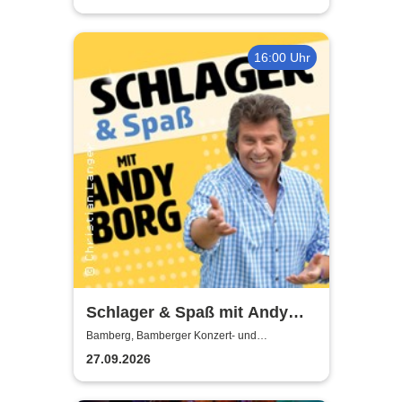
16:00 Uhr
Schlager & Spaß mit Andy
Borg und Gästen
Bamberg, Bamberger Konzert- und
Kongresshalle
27.09.2026