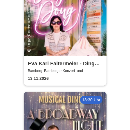
Eva Karl Faltermeier - Ding
Dong
Bamberg, Bamberger Konzert- und
Kongresshalle (Hegelsaal)
13.11.2026
18:30 Uhr