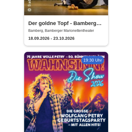
Der goldne Topf - Bamberger
Marionettentheater
Bamberg, Bamberger Marionettentheater
18.09.2026 - 23.10.2026
19:30 Uhr