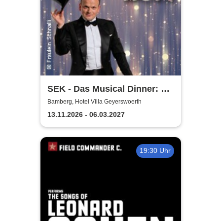
SEK - Das Musical Dinner: A
Broadway Night
Bamberg, Hotel Villa Geyerswoerth
13.11.2026 - 06.03.2027
19:30 Uhr