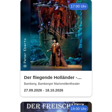
17:00 Uhr
Der fliegende Holländer -
Bamberger
Bamberg, Bamberger Marionettentheater
Marionettentheater
27.09.2026 - 18.10.2026
19:00 Uhr