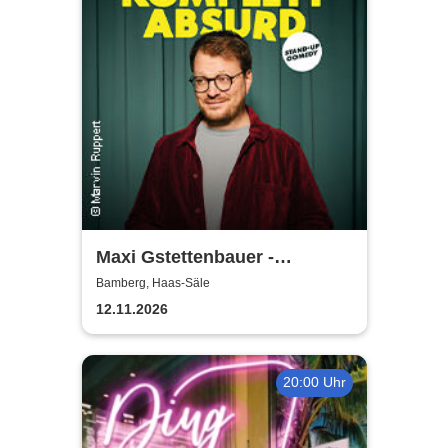
Maxi Gstettenbauer -
KOMPLETT ABSURD
Bamberg, Haas-Säle
12.11.2026
20:00 Uhr