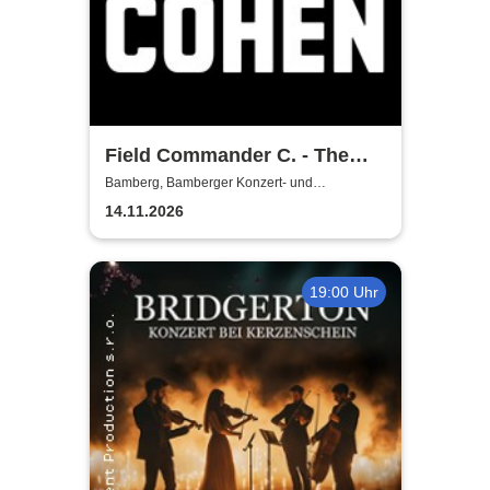
Field Commander C. - The
Songs of Leonard Cohen
Bamberg, Bamberger Konzert- und
Kongresshalle (Hegelsaal)
14.11.2026
19:00 Uhr