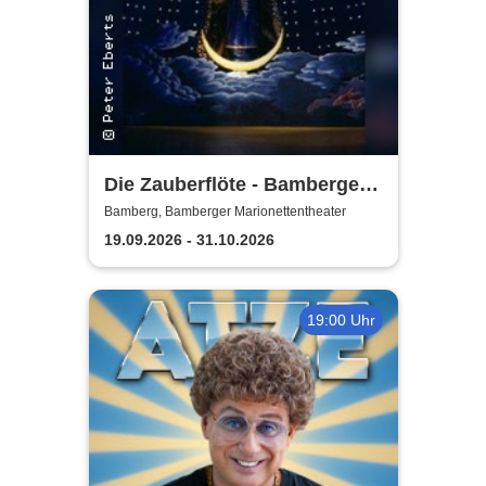
Die Zauberflöte - Bamberger
Marionettentheater
Bamberg, Bamberger Marionettentheater
19.09.2026 - 31.10.2026
19:00 Uhr