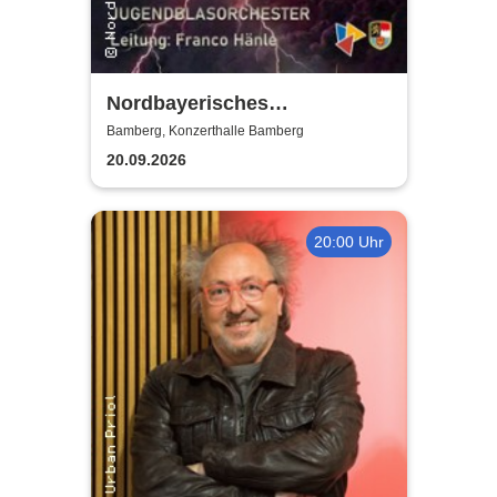
Nordbayerisches
Jugendblasorchester |
Bamberg, Konzerthalle Bamberg
Konzerthalle Bamberg
20.09.2026
20:00 Uhr