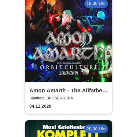
18:30 Uhr
Amon Amarth - The Allfather
Awakens - Europe & UK 2026
Bamberg, BROSE ARENA
04.11.2026
20:00 Uhr