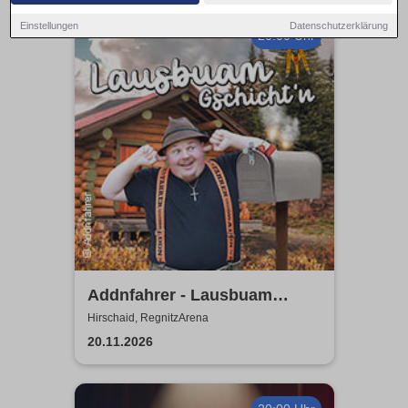
Einstellungen
Datenschutzerklärung
20:00 Uhr
Addnfahrer - Lausbuam
Gschicht'n
Hirschaid, RegnitzArena
20.11.2026