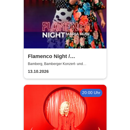
Flamenco Night /
Flamencomanía Tour 26/27 -
Bamberg, Bamberger Konzert- und
Kongresshalle
Deutschlands größte
13.10.2026
Flamenco-Tournee
20:00 Uhr