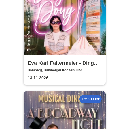
Eva Karl Faltermeier - Ding
Dong
Bamberg, Bamberger Konzert- und
Kongresshalle (Hegelsaal)
13.11.2026
18:30 Uhr