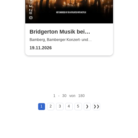
Bridgerton Musik bei
Kerzenschein
Bamberg, Bamberger Konzert- und
Kongresshalle (Hegelsaal)
19.11.2026
1 - 30 von 180
1
2
3
4
5
❯
❯❯