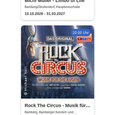
Michl Müller - Limbo of Life
Bamberg/Strullendorf, Hauptsmoorhalle
10.10.2026 - 31.03.2027
20:00 Uhr
Rock The Circus - Musik für
die Augen
Bamberg, Bamberger Konzert- und