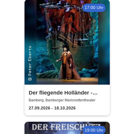
17:00 Uhr
Der fliegende Holländer -
Bamberger
Bamberg, Bamberger Marionettentheater
Marionettentheater
27.09.2026 - 18.10.2026
19:00 Uhr