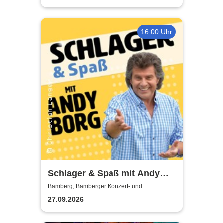
16:00 Uhr
Schlager & Spaß mit Andy
Borg und Gästen
Bamberg, Bamberger Konzert- und
Kongresshalle
27.09.2026