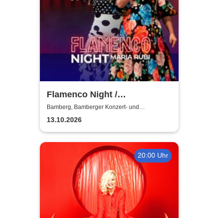
Flamenco Night /
Flamencomanía Tour 26/27 -
Bamberg, Bamberger Konzert- und
Kongresshalle
Deutschlands größte
13.10.2026
Flamenco-Tournee
20:00 Uhr