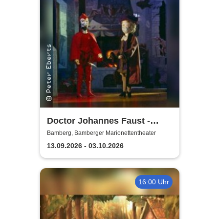
Doctor Johannes Faust -
Bamberger
Bamberg, Bamberger Marionettentheater
Marionettentheater
13.09.2026 - 03.10.2026
16:00 Uhr