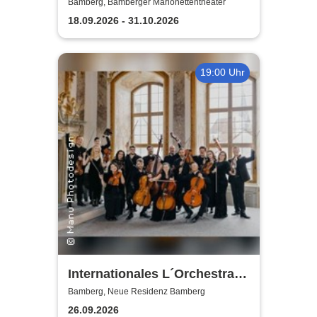
Marionettentheater
Bamberg, Bamberger Marionettentheater
18.09.2026 - 31.10.2026
19:00 Uhr
Internationales L´Orchestra I
Sedici
Bamberg, Neue Residenz Bamberg
26.09.2026