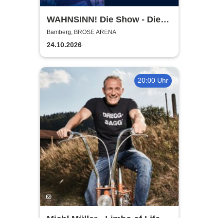
WAHNSINN! Die Show - Die
beste Wolfgang Petry Party
Bamberg, BROSE ARENA
geht weiter - Tour 2026
24.10.2026
20:00 Uhr