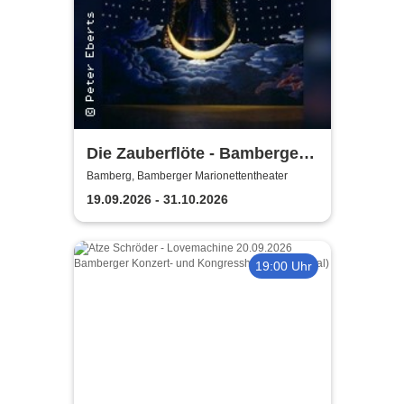
Die Zauberflöte - Bamberger
Marionettentheater
Bamberg, Bamberger Marionettentheater
19.09.2026 - 31.10.2026
19:00 Uhr