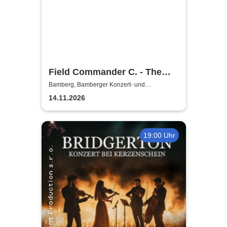
Field Commander C. - The
Songs of Leonard Cohen
Bamberg, Bamberger Konzert- und
Kongresshalle (Hegelsaal)
14.11.2026
19:00 Uhr