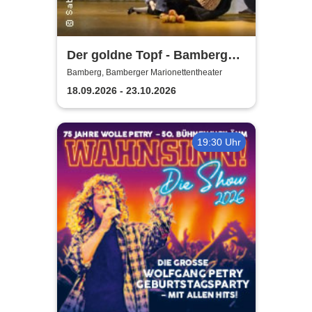
Der goldne Topf - Bamberger
Marionettentheater
Bamberg, Bamberger Marionettentheater
18.09.2026 - 23.10.2026
19:30 Uhr