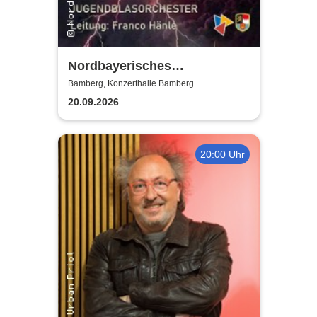
Nordbayerisches
Jugendblasorchester |
Bamberg, Konzerthalle Bamberg
Konzerthalle Bamberg
20.09.2026
20:00 Uhr