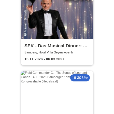
SEK - Das Musical Dinner: A
Broadway Night
Bamberg, Hotel Villa Geyerswoerth
13.11.2026 - 06.03.2027
19:30 Uhr