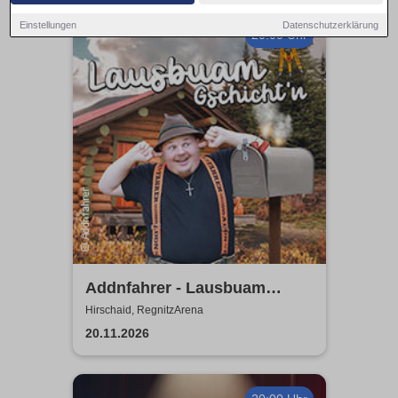
Einstellungen
Datenschutzerklärung
20:00 Uhr
Addnfahrer - Lausbuam
Gschicht'n
Hirschaid, RegnitzArena
20.11.2026