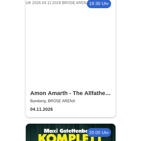
18:30 Uhr
Amon Amarth - The Allfather
Awakens - Europe & UK 2026
Bamberg, BROSE ARENA
04.11.2026
20:00 Uhr