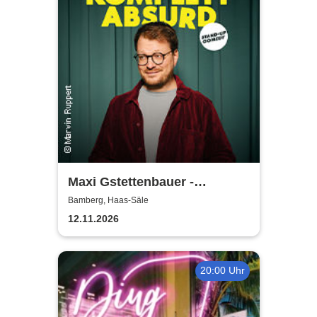
Maxi Gstettenbauer -
KOMPLETT ABSURD
Bamberg, Haas-Säle
12.11.2026
20:00 Uhr