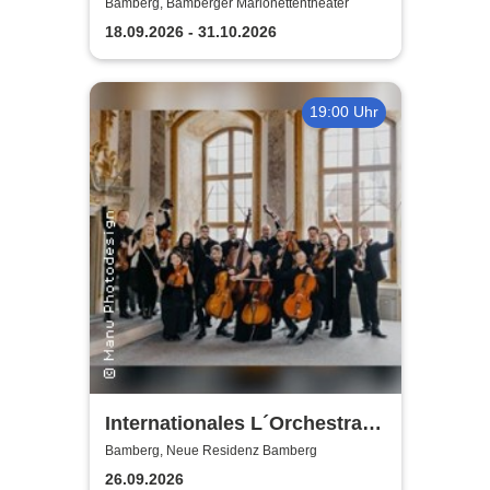
Marionettentheater
Bamberg, Bamberger Marionettentheater
18.09.2026 - 31.10.2026
19:00 Uhr
Internationales L´Orchestra I
Sedici
Bamberg, Neue Residenz Bamberg
26.09.2026