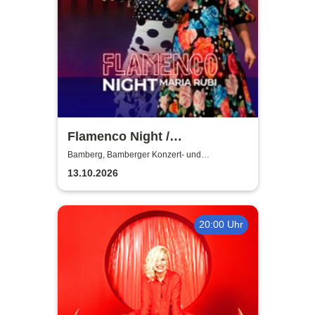
Flamenco Night /
Flamencomanía Tour 26/27 -
Bamberg, Bamberger Konzert- und
Kongresshalle
Deutschlands größte
13.10.2026
Flamenco-Tournee
20:00 Uhr