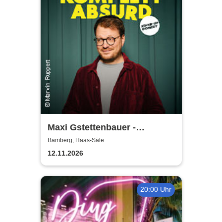
Maxi Gstettenbauer -
KOMPLETT ABSURD
Bamberg, Haas-Säle
12.11.2026
20:00 Uhr