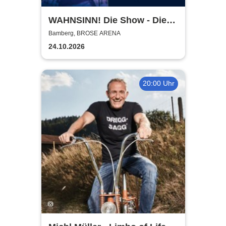
WAHNSINN! Die Show - Die
beste Wolfgang Petry Party
Bamberg, BROSE ARENA
geht weiter - Tour 2026
24.10.2026
20:00 Uhr