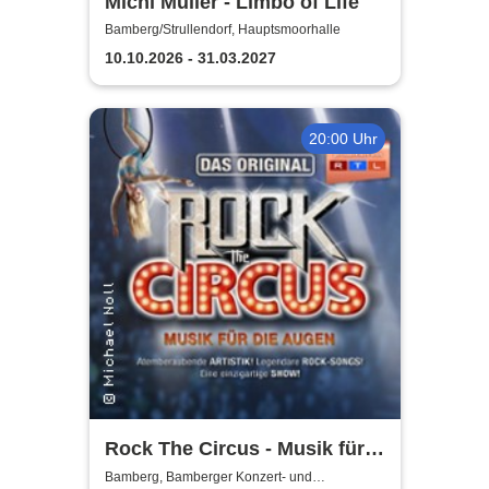
Michl Müller - Limbo of Life
Bamberg/Strullendorf, Hauptsmoorhalle
10.10.2026 - 31.03.2027
20:00 Uhr
Rock The Circus - Musik für
die Augen
Bamberg, Bamberger Konzert- und