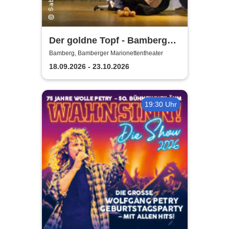
Der goldne Topf - Bamberger
Marionettentheater
Bamberg, Bamberger Marionettentheater
18.09.2026 - 23.10.2026
19:30 Uhr