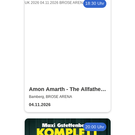
18:30 Uhr
Amon Amarth - The Allfather
Awakens - Europe & UK 2026
Bamberg, BROSE ARENA
04.11.2026
20:00 Uhr