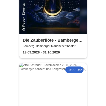
Die Zauberflöte - Bamberger
Marionettentheater
Bamberg, Bamberger Marionettentheater
19.09.2026 - 31.10.2026
19:00 Uhr