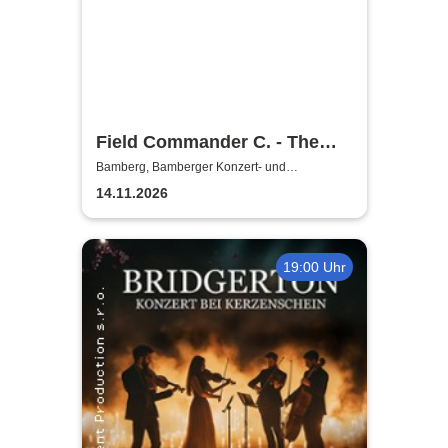
Field Commander C. - The
Songs of Leonard Cohen
Bamberg, Bamberger Konzert- und
Kongresshalle (Hegelsaal)
14.11.2026
19:00 Uhr