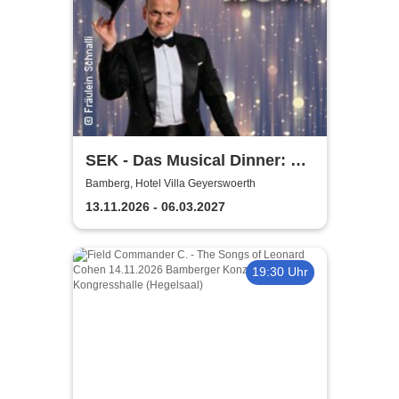
SEK - Das Musical Dinner: A
Broadway Night
Bamberg, Hotel Villa Geyerswoerth
13.11.2026 - 06.03.2027
19:30 Uhr