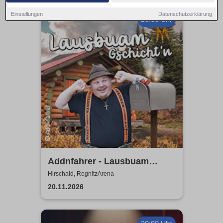
Einstellungen
Datenschutzerklärung
20:00 Uhr
Addnfahrer - Lausbuam
Gschicht'n
Hirschaid, RegnitzArena
20.11.2026