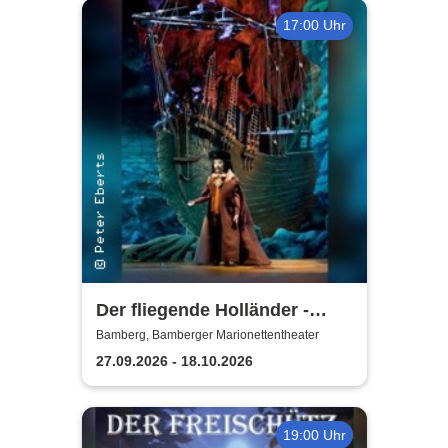
17:00 Uhr
Der fliegende Holländer -
Bamberger
Bamberg, Bamberger Marionettentheater
Marionettentheater
27.09.2026 - 18.10.2026
19:00 Uhr