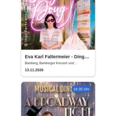
Eva Karl Faltermeier - Ding
Dong
Bamberg, Bamberger Konzert- und
Kongresshalle (Hegelsaal)
13.11.2026
18:30 Uhr