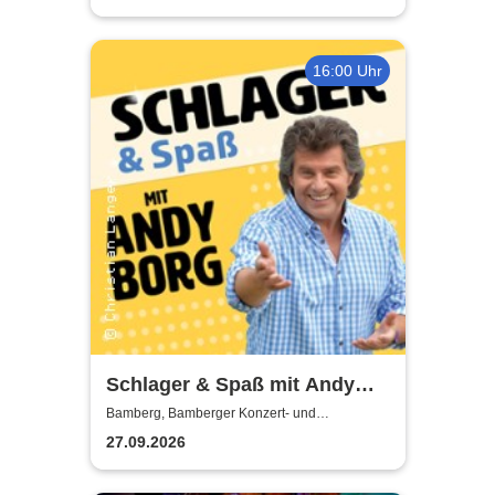
16:00 Uhr
Schlager & Spaß mit Andy
Borg und Gästen
Bamberg, Bamberger Konzert- und
Kongresshalle
27.09.2026