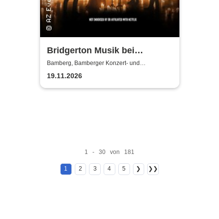
Bridgerton Musik bei
Kerzenschein
Bamberg, Bamberger Konzert- und
Kongresshalle (Hegelsaal)
19.11.2026
1 - 30 von 181
1
2
3
4
5
❯
❯❯