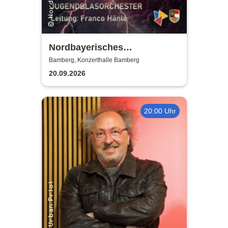
Nordbayerisches
Jugendblasorchester |
Bamberg, Konzerthalle Bamberg
Konzerthalle Bamberg
20.09.2026
20:00 Uhr