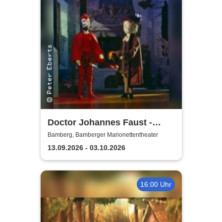
Doctor Johannes Faust -
Bamberger
Bamberg, Bamberger Marionettentheater
Marionettentheater
13.09.2026 - 03.10.2026
16:00 Uhr