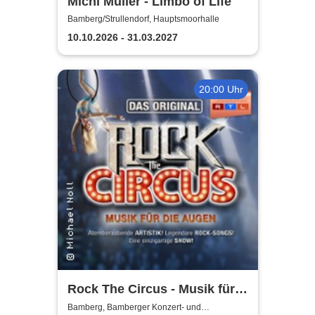
Michl Müller - Limbo of Life
Bamberg/Strullendorf, Hauptsmoorhalle
10.10.2026 - 31.03.2027
20:00 Uhr
Rock The Circus - Musik für
die Augen
Bamberg, Bamberger Konzert- und