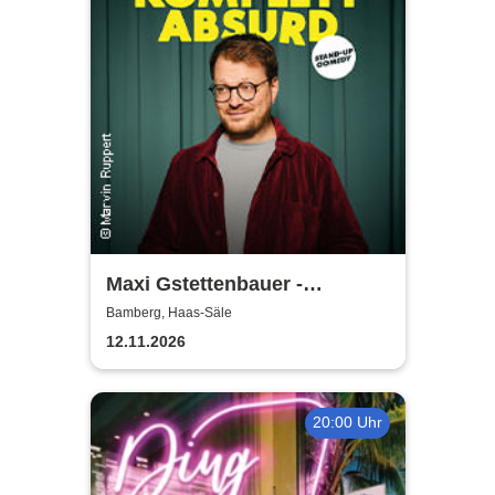
Maxi Gstettenbauer -
KOMPLETT ABSURD
Bamberg, Haas-Säle
12.11.2026
20:00 Uhr