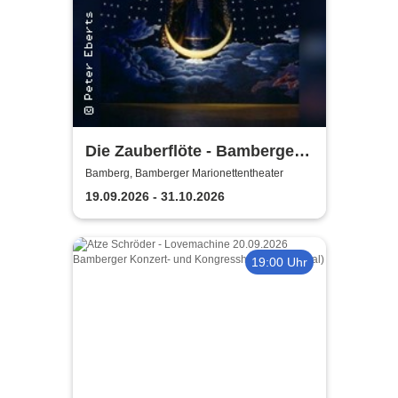
Die Zauberflöte - Bamberger
Marionettentheater
Bamberg, Bamberger Marionettentheater
19.09.2026 - 31.10.2026
19:00 Uhr