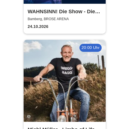
WAHNSINN! Die Show - Die
beste Wolfgang Petry Party
Bamberg, BROSE ARENA
geht weiter - Tour 2026
24.10.2026
20:00 Uhr