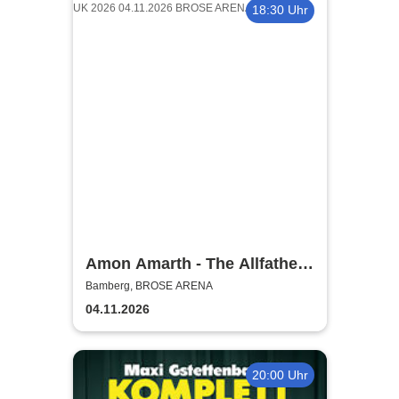
18:30 Uhr
Amon Amarth - The Allfather
Awakens - Europe & UK 2026
Bamberg, BROSE ARENA
04.11.2026
20:00 Uhr