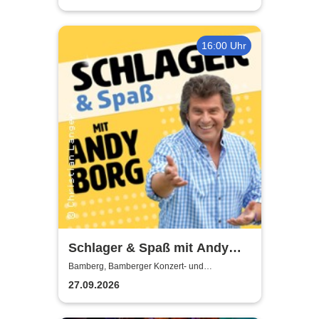
16:00 Uhr
Schlager & Spaß mit Andy
Borg und Gästen
Bamberg, Bamberger Konzert- und
Kongresshalle
27.09.2026