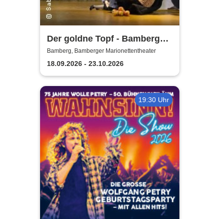
Der goldne Topf - Bamberger
Marionettentheater
Bamberg, Bamberger Marionettentheater
18.09.2026 - 23.10.2026
19:30 Uhr