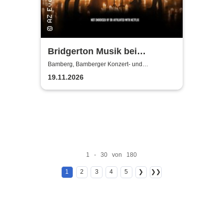
Bridgerton Musik bei
Kerzenschein
Bamberg, Bamberger Konzert- und
Kongresshalle (Hegelsaal)
19.11.2026
1 - 30 von 180
1
2
3
4
5
❯
❯❯