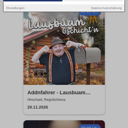
Einstellungen
Datenschutzerklärung
20:00 Uhr
Addnfahrer - Lausbuam
Gschicht'n
Hirschaid, RegnitzArena
20.11.2026