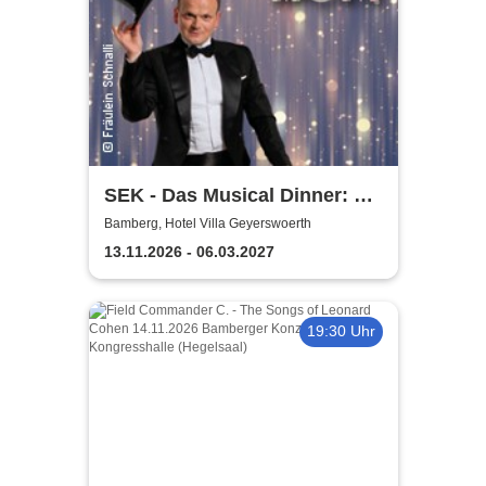
SEK - Das Musical Dinner: A
Broadway Night
Bamberg, Hotel Villa Geyerswoerth
13.11.2026 - 06.03.2027
19:30 Uhr