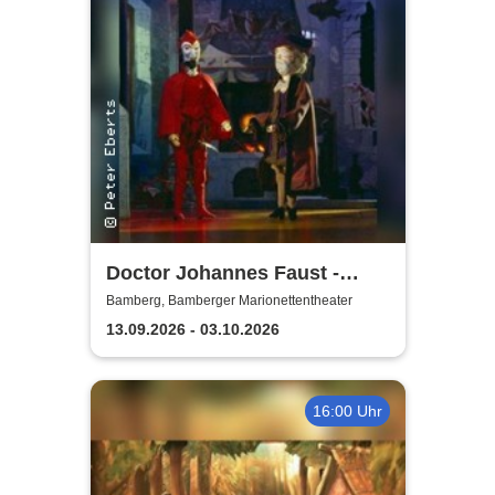
Doctor Johannes Faust -
Bamberger
Bamberg, Bamberger Marionettentheater
Marionettentheater
13.09.2026 - 03.10.2026
16:00 Uhr