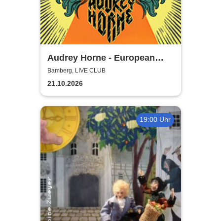
Audrey Horne - European
Album Tour 2026
Bamberg, LIVE CLUB
21.10.2026
19:00 Uhr