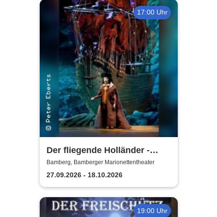
17:00 Uhr
Der fliegende Holländer -
Bamberger
Bamberg, Bamberger Marionettentheater
Marionettentheater
27.09.2026 - 18.10.2026
19:00 Uhr