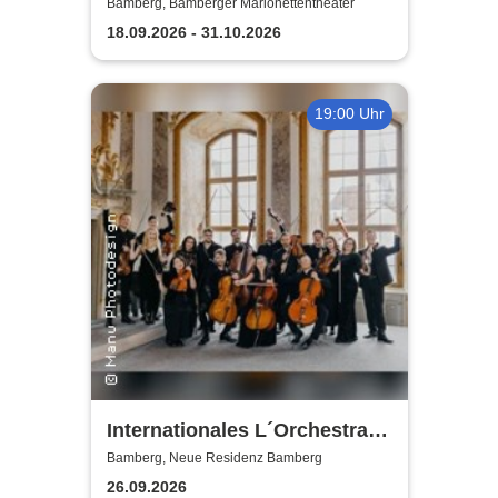
Marionettentheater
Bamberg, Bamberger Marionettentheater
18.09.2026 - 31.10.2026
19:00 Uhr
Internationales L´Orchestra I
Sedici
Bamberg, Neue Residenz Bamberg
26.09.2026