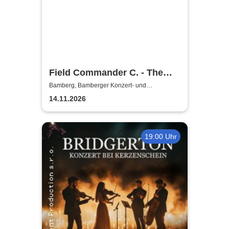
Field Commander C. - The
Songs of Leonard Cohen
Bamberg, Bamberger Konzert- und
Kongresshalle (Hegelsaal)
14.11.2026
19:00 Uhr