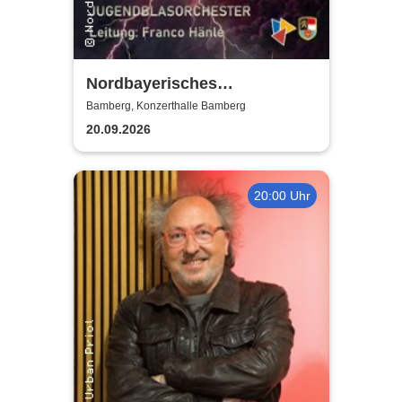
Nordbayerisches
Jugendblasorchester |
Bamberg, Konzerthalle Bamberg
Konzerthalle Bamberg
20.09.2026
20:00 Uhr