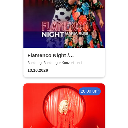
Flamenco Night /
Flamencomanía Tour 26/27 -
Bamberg, Bamberger Konzert- und
Kongresshalle
Deutschlands größte
13.10.2026
Flamenco-Tournee
20:00 Uhr