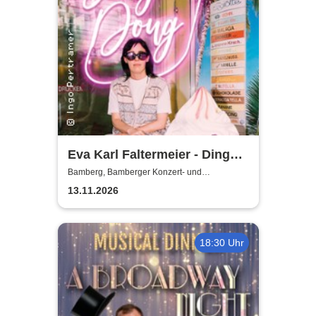
Eva Karl Faltermeier - Ding
Dong
Bamberg, Bamberger Konzert- und
Kongresshalle (Hegelsaal)
13.11.2026
18:30 Uhr