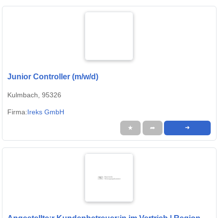
Junior Controller (m/w/d)
Kulmbach, 95326
Firma:
Ireks GmbH
★
➦
➜