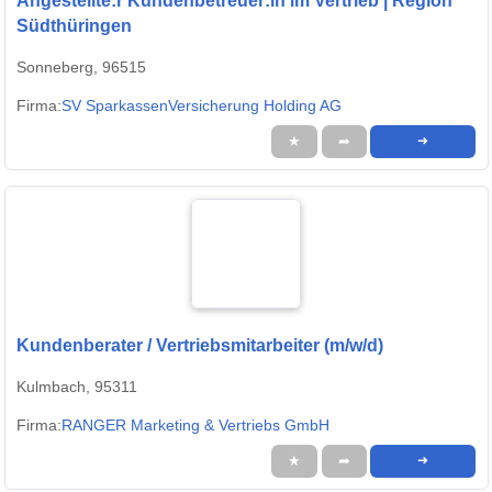
Angestellte:r Kundenbetreuer:in im Vertrieb | Region
Südthüringen
Sonneberg, 96515
Firma:
SV SparkassenVersicherung Holding AG
★
➦
➜
Kundenberater / Vertriebsmitarbeiter (m/w/d)
Kulmbach, 95311
Firma:
RANGER Marketing & Vertriebs GmbH
★
➦
➜