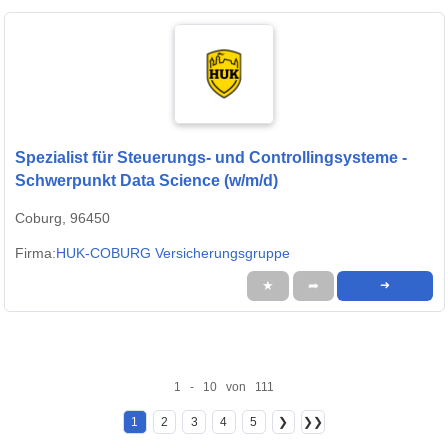
Spezialist für Steuerungs- und Controllingsysteme -
Schwerpunkt Data Science (w/m/d)
Coburg, 96450
Firma:
HUK-COBURG Versicherungsgruppe
★
➦
➜
1 - 10 von 111
1
2
3
4
5
❯
❯❯