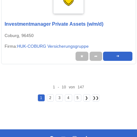
Investmentmanager Private Assets (w/m/d)
Coburg, 96450
Firma:
HUK-COBURG Versicherungsgruppe
★
➦
➜
1 - 10 von 147
1
2
3
4
5
❯
❯❯