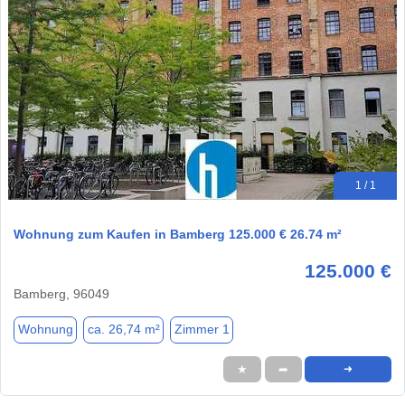
1 / 1
Wohnung zum Kaufen in Bamberg 125.000 € 26.74 m²
125.000 €
Bamberg, 96049
Wohnung
ca. 26,74 m²
Zimmer 1
★
➦
➜