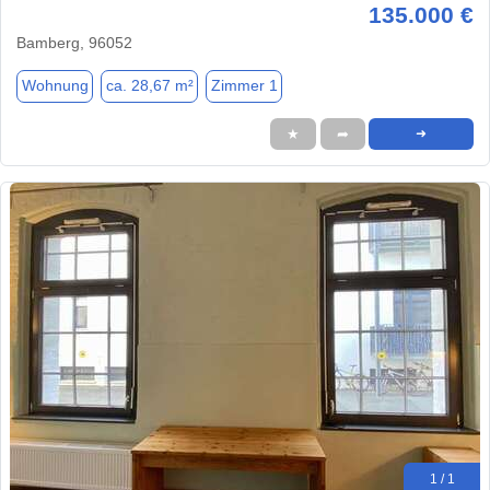
135.000 €
Bamberg, 96052
Wohnung
ca. 28,67 m²
Zimmer 1
★
➦
➜
1 / 1