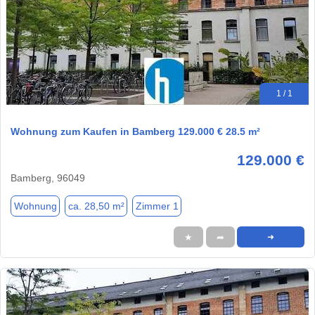
1 / 1
Wohnung zum Kaufen in Bamberg 129.000 € 28.5 m²
129.000 €
Bamberg, 96049
Wohnung
ca. 28,50 m²
Zimmer 1
★
➦
➜