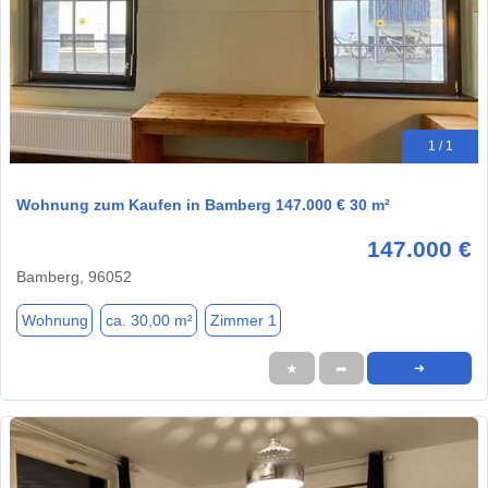
1 / 1
Wohnung zum Kaufen in Bamberg 147.000 € 30 m²
147.000 €
Bamberg, 96052
Wohnung
ca. 30,00 m²
Zimmer 1
★
➦
➜