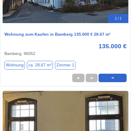
1 / 1
Wohnung zum Kaufen in Bamberg 135.000 € 28.67 m²
135.000 €
Bamberg, 96052
Wohnung
ca. 28,67 m²
Zimmer 1
★
➦
➜