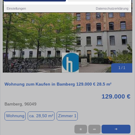
Einstellungen
Datenschutzerklärung
1 / 1
Wohnung zum Kaufen in Bamberg 129.000 € 28.5 m²
129.000 €
Bamberg, 96049
Wohnung
ca. 28,50 m²
Zimmer 1
★
➦
➜