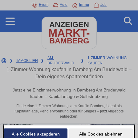
Event
Auto
Immo
Job
ANZEIGEN
MARKT-
BAMBERG
AM-
1-ZIMMER-WOHNUNG-
❯
IMMOBILIEN
❯
❯
BRUDERWALD
KAUFEN
1-Zimmer-Wohnung kaufen in Bamberg Am Bruderwald –
Dein eigenes Apartment finden
Jetzt eine Einzimmerwohnung in Bamberg Am Bruderwald
kaufen – Kapitalanlage & Selbstnutzung
Finde eine 1-Zimmer-Wohnung zum Kauf in Bamberg! Ideal als
Kapitalanlage, Pendlerwohnung oder für Singles – jetzt Angebote
entdecken.
Alle Cookies akzeptieren
Alle Cookies ablehnen