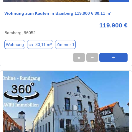
Wohnung zum Kaufen in Bamberg 119.900 € 30.11 m²
119.900 €
Bamberg, 96052
Wohnung
ca. 30,11 m²
Zimmer 1
★
➦
➜