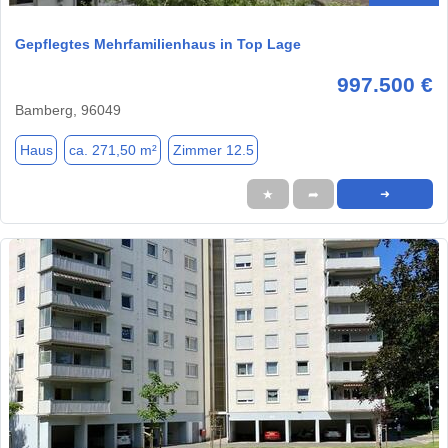
Gepflegtes Mehrfamilienhaus in Top Lage
997.500 €
Bamberg, 96049
Haus
ca. 271,50 m²
Zimmer 12.5
★
➦
➜