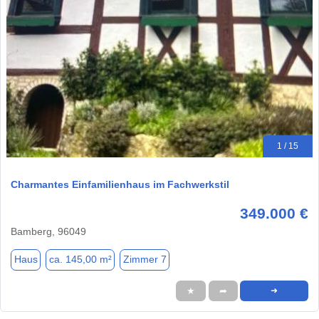
1 / 15
Charmantes Einfamilienhaus im Fachwerkstil
349.000 €
Bamberg, 96049
Haus
ca. 145,00 m²
Zimmer 7
★
➦
➜