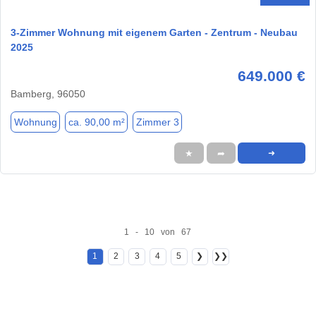
3-Zimmer Wohnung mit eigenem Garten - Zentrum - Neubau
2025
649.000 €
Bamberg, 96050
Wohnung
ca. 90,00 m²
Zimmer 3
★
➦
➜
1 - 10 von 67
1
2
3
4
5
❯
❯❯