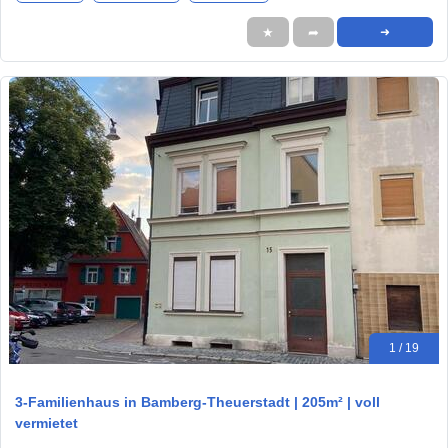
★
➦
➜
1 / 19
3-Familienhaus in Bamberg-Theuerstadt | 205m² | voll
vermietet