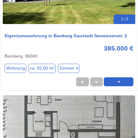
1 / 3
Eigentumswohnung in Bamberg Gaustadt Seewiesenstr. 2
385.000 €
Bamberg, 96049
Wohnung
ca. 92,00 m²
Zimmer 4
★
➦
➜