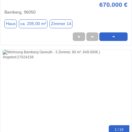
670.000 €
Bamberg, 96050
Haus
ca. 205,00 m²
Zimmer 14
★
➦
➜
1 / 18