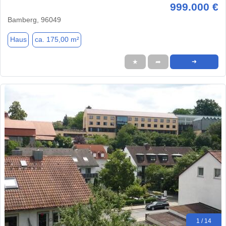
999.000 €
Bamberg, 96049
Haus
ca. 175,00 m²
★
➦
➜
1 / 14