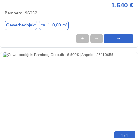
1.540 €
Bamberg, 96052
Gewerbeobjekt
ca. 110,00 m²
★
➦
➜
1 / 1