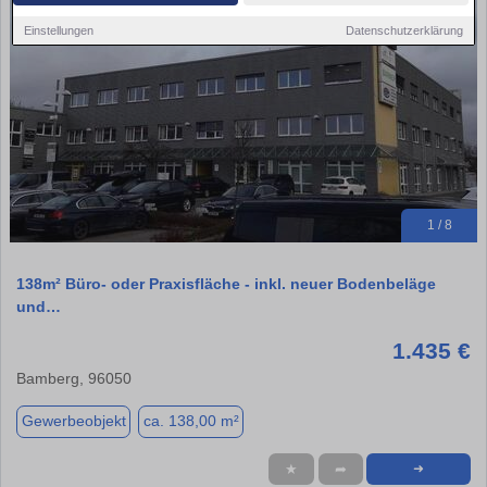
Einstellungen
Datenschutzerklärung
1 / 8
138m² Büro- oder Praxisfläche - inkl. neuer Bodenbeläge
und…
1.435 €
Bamberg, 96050
Gewerbeobjekt
ca. 138,00 m²
★
➦
➜