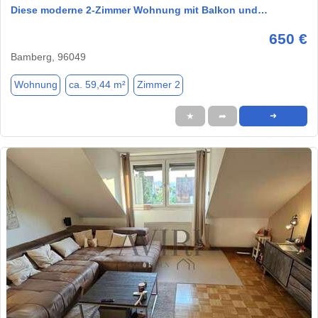
Diese moderne 2-Zimmer Wohnung mit Balkon und…
650 €
Bamberg, 96049
Wohnung
ca. 59,44 m²
Zimmer 2
★
➦
➜