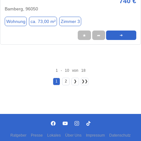
740 €
Bamberg, 96050
Wohnung
ca. 73,00 m²
Zimmer 3
★
➦
➜
1 - 10 von 18
1
2
❯
❯❯
Ratgeber
Presse
Lokales
Über Uns
Impressum
Datenschutz