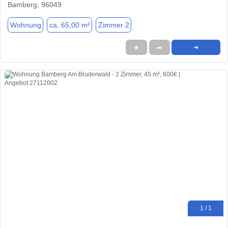
Bamberg, 96049
Wohnung
ca. 65,00 m²
Zimmer 2
★
➦
➜
1 / 1