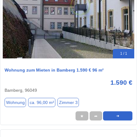
1 / 1
Wohnung zum Mieten in Bamberg 1.590 € 96 m²
1.590 €
Bamberg, 96049
Wohnung
ca. 96,00 m²
Zimmer 3
★
➦
➜