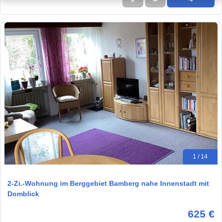
★
➦
➜
1 / 14
2-Zi.-Wohnung im Berggebiet Bamberg nahe Innenstadt mit
Domblick
625 €