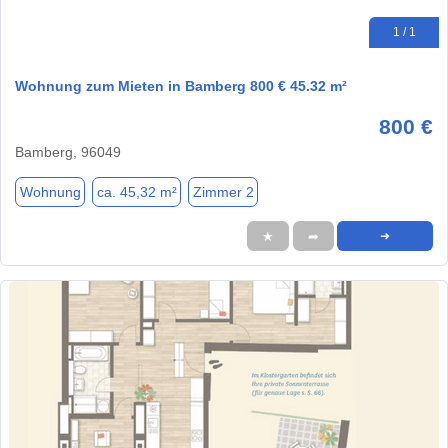
1 / 1
Wohnung zum Mieten in Bamberg 800 € 45.32 m²
800 €
Bamberg, 96049
Wohnung
ca. 45,32 m²
Zimmer 2
★
➦
➜