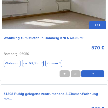
1 / 1
Wohnung zum Mieten in Bamberg 570 € 69.08 m²
570 €
Bamberg, 96050
Wohnung
ca. 69,08 m²
Zimmer 3
★
➦
➜
51308 Ruhig gelegene zentrumsnahe 3-Zimmer-Wohnung
mit…