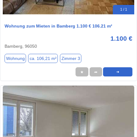
1 / 1
Wohnung zum Mieten in Bamberg 1.100 € 106.21 m²
1.100 €
Bamberg, 96050
Wohnung
ca. 106,21 m²
Zimmer 3
★
➦
➜