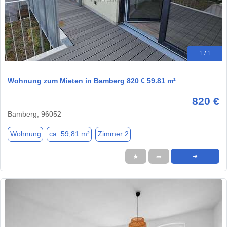
1 / 1
Wohnung zum Mieten in Bamberg 820 € 59.81 m²
820 €
Bamberg, 96052
Wohnung
ca. 59,81 m²
Zimmer 2
★
➦
➜