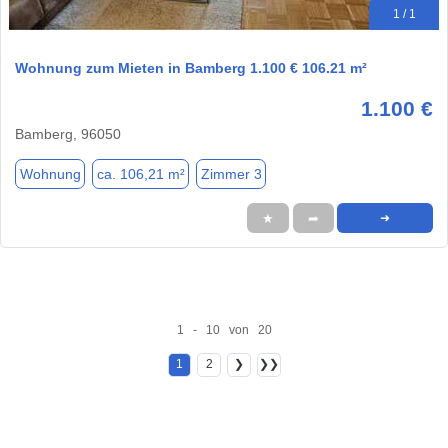
1 / 1
Wohnung zum Mieten in Bamberg 1.100 € 106.21 m²
1.100 €
Bamberg, 96050
Wohnung
ca. 106,21 m²
Zimmer 3
★
➦
➜
1 - 10 von 20
1
2
❯
❯❯