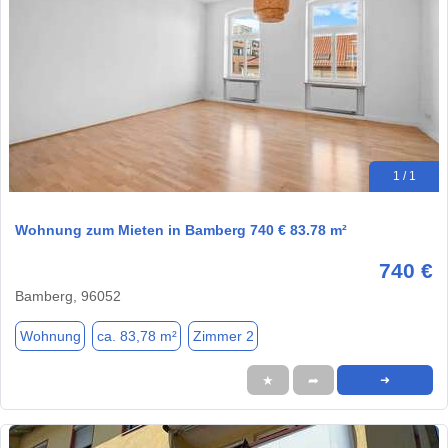
1 / 1
Wohnung zum Mieten in Bamberg 740 € 83.78 m²
740 €
Bamberg, 96052
Wohnung
ca. 83,78 m²
Zimmer 2
★
➦
➜