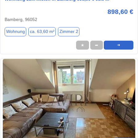
898,60 €
Bamberg, 96052
Wohnung
ca. 63,60 m²
Zimmer 2
★
➦
➜