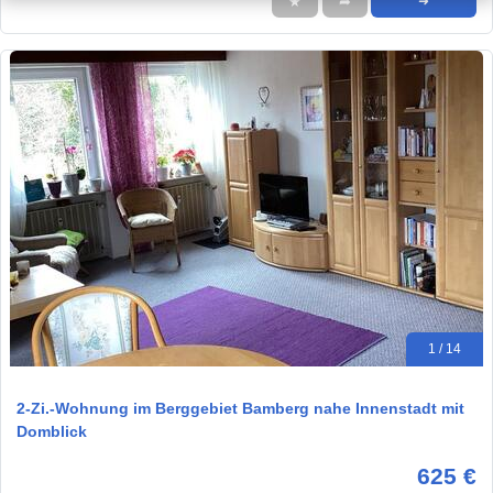
★
➦
➜
1 / 14
2-Zi.-Wohnung im Berggebiet Bamberg nahe Innenstadt mit
Domblick
625 €