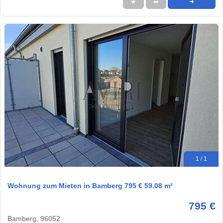
★
➦
➜
1 / 1
Wohnung zum Mieten in Bamberg 795 € 59.08 m²
795 €
Bamberg, 96052