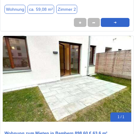
Wohnung
ca. 59,08 m²
Zimmer 2
★
➦
➜
1 / 1
Wohnung zum Mieten in Bamberg 898,60 € 63.6 m²