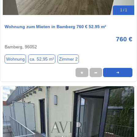
1 / 1
Wohnung zum Mieten in Bamberg 760 € 52.95 m²
760 €
Bamberg, 96052
Wohnung
ca. 52,95 m²
Zimmer 2
★
➦
➜