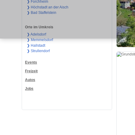
❯ Forchheim
❯ Höchstadt an der Aisch
❯ Bad Staffelstein
Orte im Umkreis
❯ Adelsdorf
❯ Memmelsdorf
❯ Hallstadt
❯ Strullendorf
Events
Freizeit
Autos
Jobs