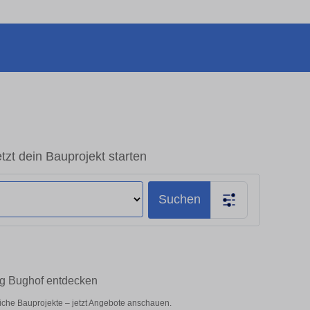
zt dein Bauprojekt starten
Suchen
rg Bughof entdecken
liche Bauprojekte – jetzt Angebote anschauen.