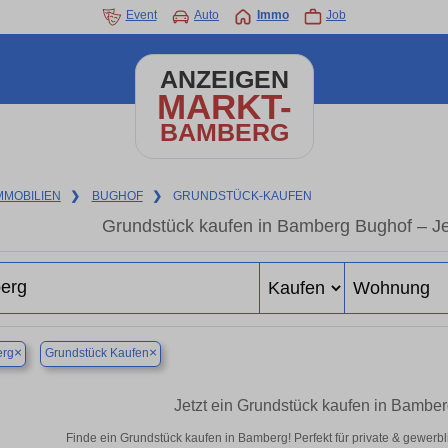
Event
Auto
Immo
Job
ANZEIGEN
MARKT-
BAMBERG
MMOBILIEN
❯
BUGHOF
❯
GRUNDSTÜCK-KAUFEN
Grundstück kaufen in Bamberg Bughof – Jet
×
×
rg
Grundstück Kaufen
Jetzt ein Grundstück kaufen in Bambe
Finde ein Grundstück kaufen in Bamberg! Perfekt für private & gewerb