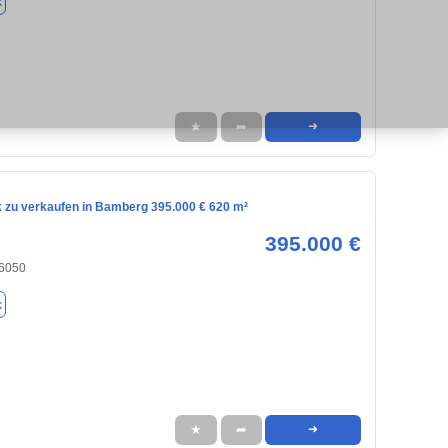
k
★
➦
➜
 zu verkaufen in Bamberg 395.000 € 620 m²
395.000 €
6050
k
★
➦
➜