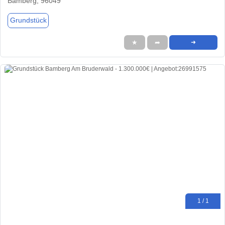
Bamberg, 96049
Grundstück
★
➦
➜
1 / 1