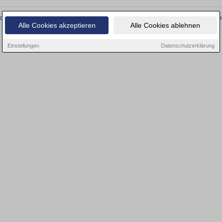
onnten wir derzeit keine passenden Objekte finden. Schauen Sie bald wieder vo
Alle Cookies akzeptieren
Alle Cookies ablehnen
Einstellungen
Datenschutzerklärung