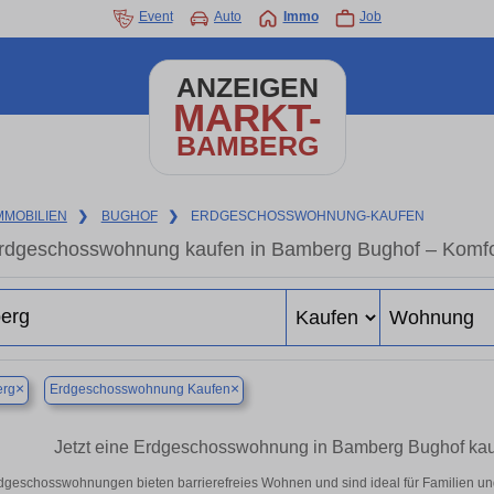
Event
Auto
Immo
Job
ANZEIGEN
MARKT-
BAMBERG
MMOBILIEN
❯
BUGHOF
❯
ERDGESCHOSSWOHNUNG-KAUFEN
rdgeschosswohnung kaufen in Bamberg Bughof – Komfor
×
×
rg
Erdgeschosswohnung Kaufen
Jetzt eine Erdgeschosswohnung in Bamberg Bughof kaufen
dgeschosswohnungen bieten barrierefreies Wohnen und sind ideal für Familien un