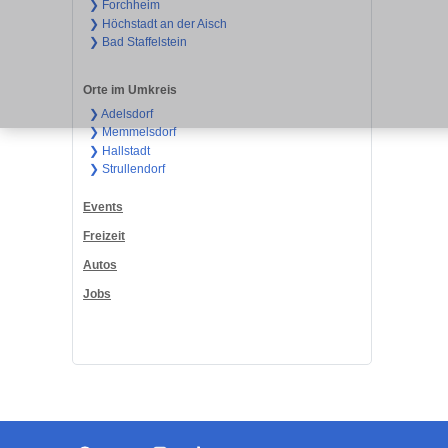
❯ Forchheim
❯ Höchstadt an der Aisch
❯ Bad Staffelstein
Orte im Umkreis
❯ Adelsdorf
❯ Memmelsdorf
❯ Hallstadt
❯ Strullendorf
Events
Freizeit
Autos
Jobs