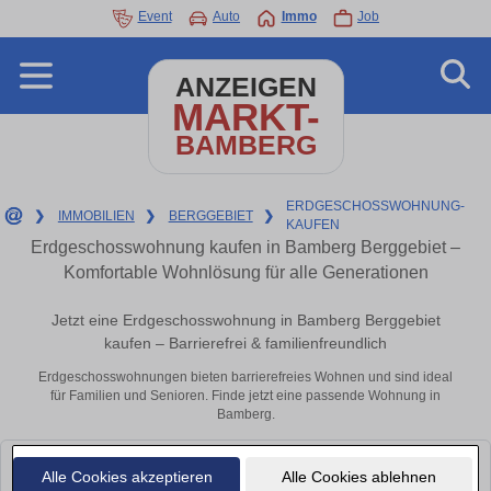
Event
Auto
Immo
Job
ANZEIGEN
MARKT-
BAMBERG
ERDGESCHOSSWOHNUNG-
❯
IMMOBILIEN
❯
BERGGEBIET
❯
KAUFEN
Erdgeschosswohnung kaufen in Bamberg Berggebiet –
Komfortable Wohnlösung für alle Generationen
Jetzt eine Erdgeschosswohnung in Bamberg Berggebiet
kaufen – Barrierefrei & familienfreundlich
Erdgeschosswohnungen bieten barrierefreies Wohnen und sind ideal
für Familien und Senioren. Finde jetzt eine passende Wohnung in
Bamberg.
Leider konnten wir derzeit keine passenden Objekte finden. Schauen Sie
Alle Cookies akzeptieren
Alle Cookies ablehnen
bald wieder vorbei!