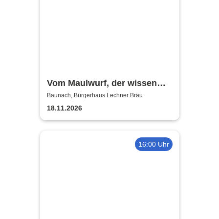
Vom Maulwurf, der wissen
wollte .... - Chapeau Claque
Baunach, Bürgerhaus Lechner Bräu
Bamberg
18.11.2026
16:00 Uhr