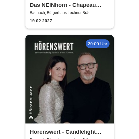
Das NEINhorn - Chapeau
Claque
Baunach, Bürgerhaus Lechner Bräu
19.02.2027
20:00 Uhr
Hörenswert - Candlelight