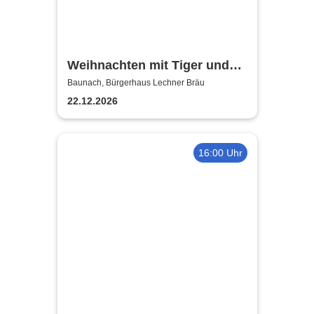
Weihnachten mit Tiger und
Bär - Chapeau Claque
Baunach, Bürgerhaus Lechner Bräu
Bamberg
22.12.2026
16:00 Uhr