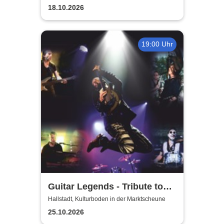
und Leben
18.10.2026
19:00 Uhr
Guitar Legends - Tribute to
Greatest Guitar-Hits
Hallstadt, Kulturboden in der Marktscheune
25.10.2026