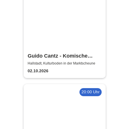
Guido Cantz - Komische
Zeiten | Das neue Programm
Hallstadt, Kulturboden in der Marktscheune
02.10.2026
20:00 Uhr