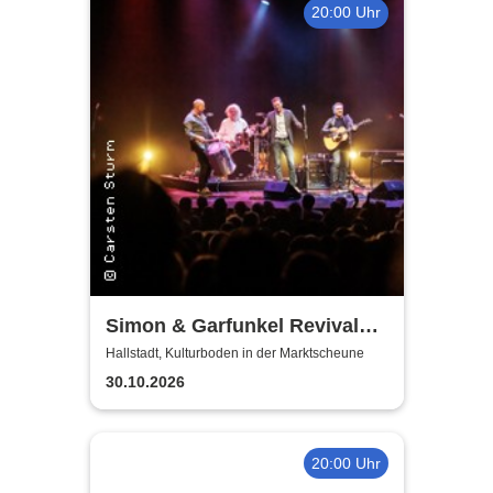
20:00 Uhr
Simon & Garfunkel Revival
Band
Hallstadt, Kulturboden in der Marktscheune
30.10.2026
20:00 Uhr