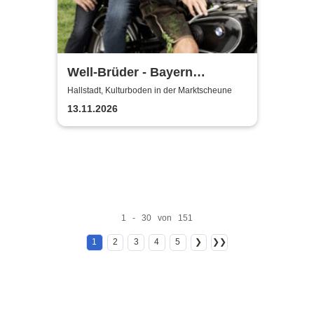
Well-Brüder - Bayern
Unplugged
Hallstadt, Kulturboden in der Marktscheune
13.11.2026
1 - 30 von 151
1
2
3
4
5
❯
❯❯