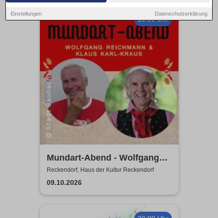
Einstellungen
Datenschutzerklärung
19:30 Uhr
Mundart-Abend - Wolfgang
Reichmann & Klaus Karl-
Reckendorf, Haus der Kultur Reckendorf
Kraus
09.10.2026