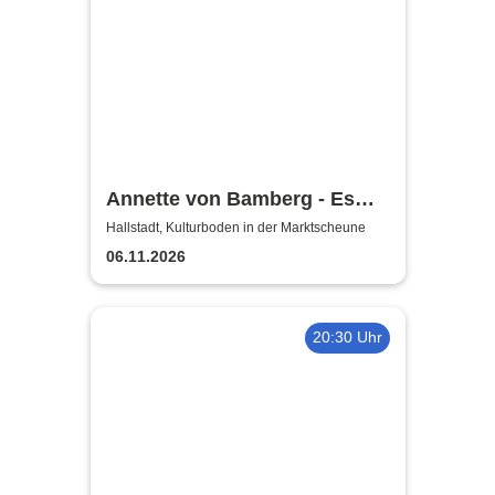
Annette von Bamberg - Es
gibt ein Leben über 50, 60...
Hallstadt, Kulturboden in der Marktscheune
jedenfalls für Frauen!
06.11.2026
20:30 Uhr