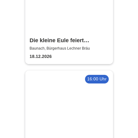
Die kleine Eule feiert
Weihnachten - Puppentheater
Baunach, Bürgerhaus Lechner Bräu
18.12.2026
16:00 Uhr