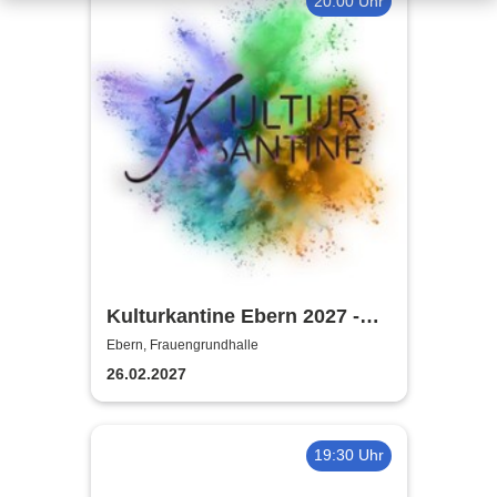
20:00 Uhr
Kulturkantine Ebern 2027 -
Purer Zufall
Ebern, Frauengrundhalle
26.02.2027
19:30 Uhr