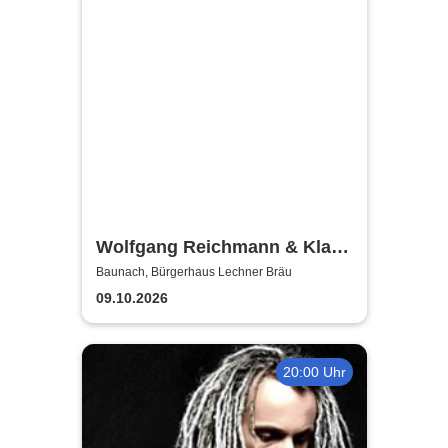
Wolfgang Reichmann & Klaus
Karl-Kraus - Mundart-Abend
Baunach, Bürgerhaus Lechner Bräu
09.10.2026
20:00 Uhr