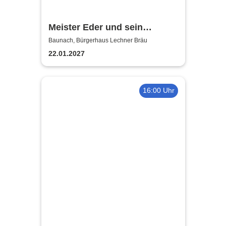
Meister Eder und sein
Pumuckl
Baunach, Bürgerhaus Lechner Bräu
22.01.2027
16:00 Uhr