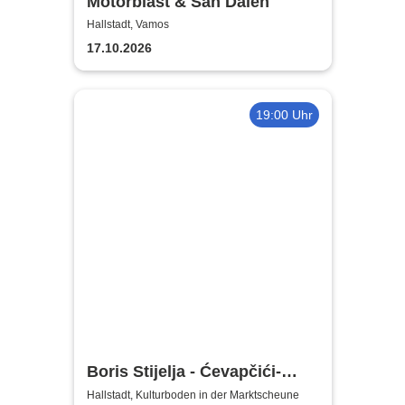
Motörblast & San Dalen
Hallstadt, Vamos
17.10.2026
19:00 Uhr
Boris Stijelja - Ćevapčići-
Therapie … für Liebe, Leib
Hallstadt, Kulturboden in der Marktscheune