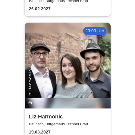
Konzert
Baunach, Bürgerhaus Lechner Bräu
26.02.2027
20:00 Uhr
Liz Harmonic
Baunach, Bürgerhaus Lechner Bräu
19.03.2027