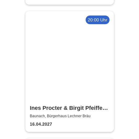
20:00 Uhr
Ines Procter & Birgit Pfeiffer -
Schürzentreffen
Baunach, Bürgerhaus Lechner Bräu
16.04.2027