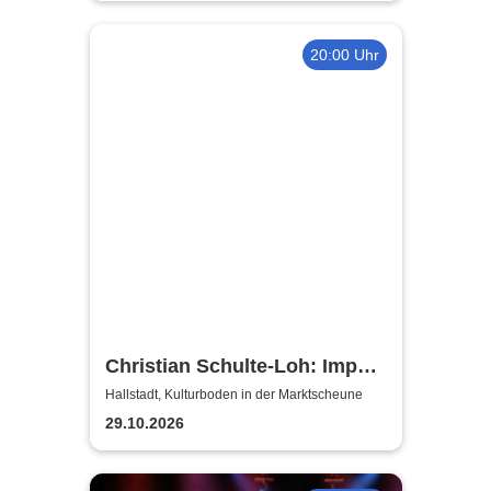
20:00 Uhr
Christian Schulte-Loh: Import
Export
Hallstadt, Kulturboden in der Marktscheune
29.10.2026