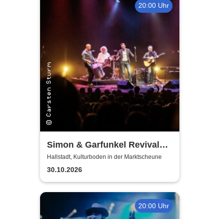
20:00 Uhr
Simon & Garfunkel Revival
Band
Hallstadt, Kulturboden in der Marktscheune
30.10.2026
20:00 Uhr