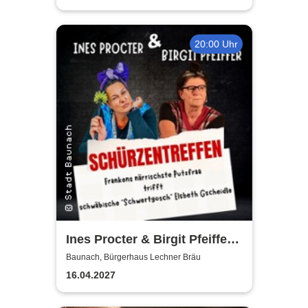
20:00 Uhr
Ines Procter & Birgit Pfeiffer -
Schürzentreffen
Baunach, Bürgerhaus Lechner Bräu
16.04.2027