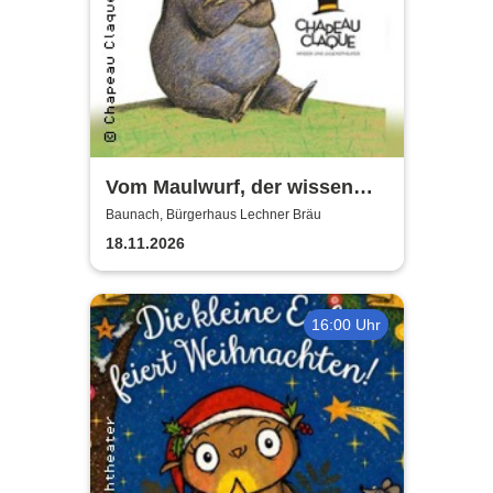
Vom Maulwurf, der wissen
wollte .... - Chapeau Claque
Baunach, Bürgerhaus Lechner Bräu
Bamberg
18.11.2026
16:00 Uhr