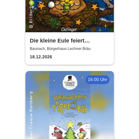
Die kleine Eule feiert
Weihnachten - Puppentheater
Baunach, Bürgerhaus Lechner Bräu
18.12.2026
16:00 Uhr