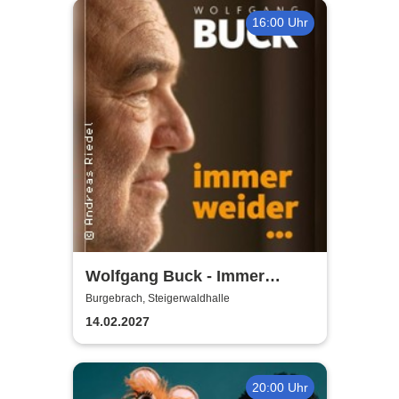
16:00 Uhr
Wolfgang Buck - Immer
weider
Burgebrach, Steigerwaldhalle
14.02.2027
20:00 Uhr