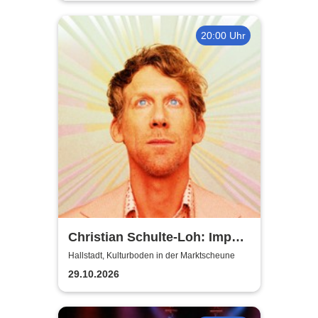
20:00 Uhr
Christian Schulte-Loh: Import
Export
Hallstadt, Kulturboden in der Marktscheune
29.10.2026