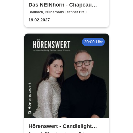
Das NEINhorn - Chapeau
Claque
Baunach, Bürgerhaus Lechner Bräu
19.02.2027
20:00 Uhr
Hörenswert - Candlelight