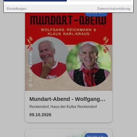
Einstellungen
Datenschutzerklärung
19:30 Uhr
Mundart-Abend - Wolfgang
Reichmann & Klaus Karl-
Reckendorf, Haus der Kultur Reckendorf
Kraus
09.10.2026