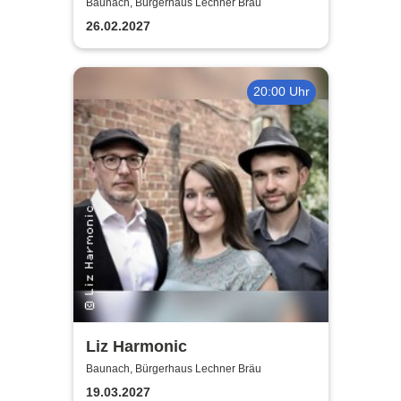
Konzert
Baunach, Bürgerhaus Lechner Bräu
26.02.2027
20:00 Uhr
Liz Harmonic
Baunach, Bürgerhaus Lechner Bräu
19.03.2027