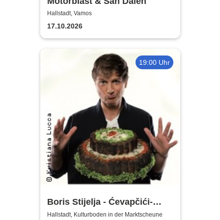
Motörblast & San Dalen
Hallstadt, Vamos
17.10.2026
19:00 Uhr
Boris Stijelja - Ćevapčići-
Therapie … für Liebe, Leib
Hallstadt, Kulturboden in der Marktscheune