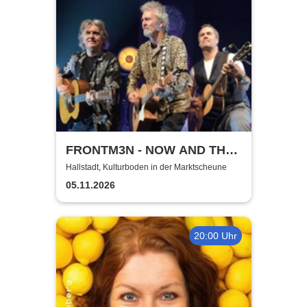
FRONTM3N - NOW AND TH3N
- Tour 2026
Hallstadt, Kulturboden in der Marktscheune
05.11.2026
20:00 Uhr