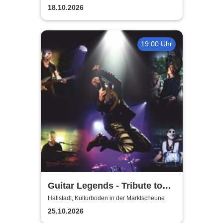
und Leben
18.10.2026
19:00 Uhr
Guitar Legends - Tribute to
Greatest Guitar-Hits
Hallstadt, Kulturboden in der Marktscheune
25.10.2026