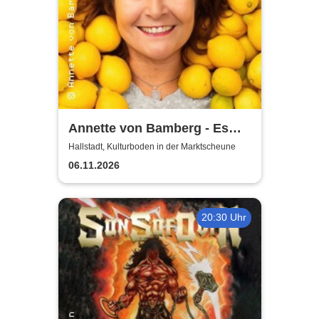
Annette von Bamberg - Es
gibt ein Leben über 50, 60...
Hallstadt, Kulturboden in der Marktscheune
jedenfalls für Frauen!
06.11.2026
20:30 Uhr