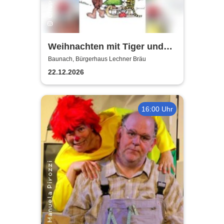
Weihnachten mit Tiger und
Bär - Chapeau Claque
Baunach, Bürgerhaus Lechner Bräu
Bamberg
22.12.2026
16:00 Uhr