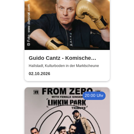
Guido Cantz - Komische
Zeiten | Das neue Programm
Hallstadt, Kulturboden in der Marktscheune
02.10.2026
20:00 Uhr