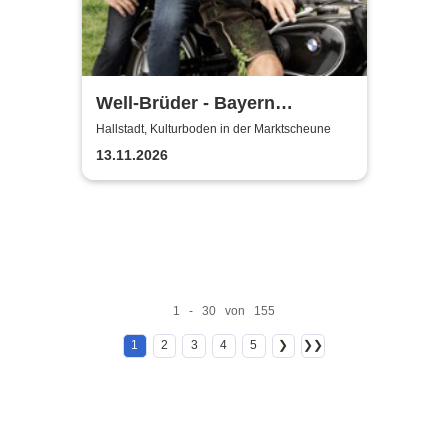
Well-Brüder - Bayern
Unplugged
Hallstadt, Kulturboden in der Marktscheune
13.11.2026
1 - 30 von 155
1
2
3
4
5
❯
❯❯