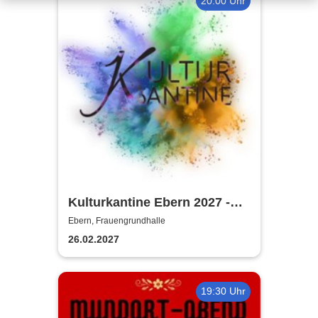
20:00 Uhr
Kulturkantine Ebern 2027 -
Purer Zufall
Ebern, Frauengrundhalle
26.02.2027
19:30 Uhr