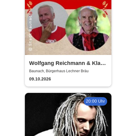
Wolfgang Reichmann & Klaus
Karl-Kraus - Mundart-Abend
Baunach, Bürgerhaus Lechner Bräu
09.10.2026
20:00 Uhr