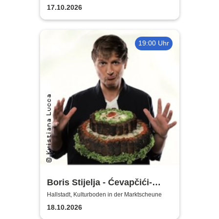
17.10.2026
19:00 Uhr
Boris Stijelja - Ćevapčići-
Therapie … für Liebe, Leib
Hallstadt, Kulturboden in der Marktscheune
und Leben
18.10.2026