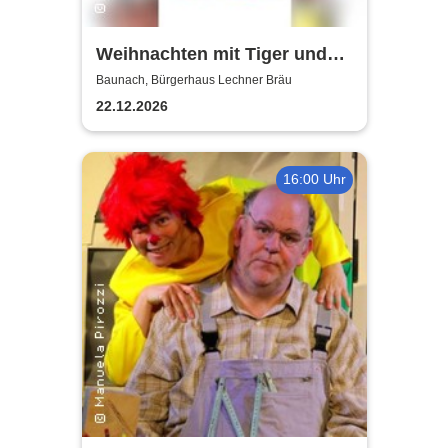
Weihnachten mit Tiger und
Bär - Chapeau Claque
Baunach, Bürgerhaus Lechner Bräu
Bamberg
22.12.2026
16:00 Uhr