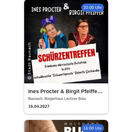
20:00 Uhr
Ines Procter & Birgit Pfeiffer -
Schürzentreffen
Baunach, Bürgerhaus Lechner Bräu
16.04.2027
16:00 Uhr