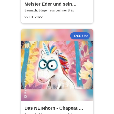
Meister Eder und sein
Pumuckl
Baunach, Bürgerhaus Lechner Bräu
22.01.2027
16:00 Uhr
Das NEINhorn - Chapeau