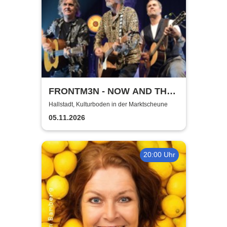
FRONTM3N - NOW AND TH3N
- Tour 2026
Hallstadt, Kulturboden in der Marktscheune
05.11.2026
20:00 Uhr