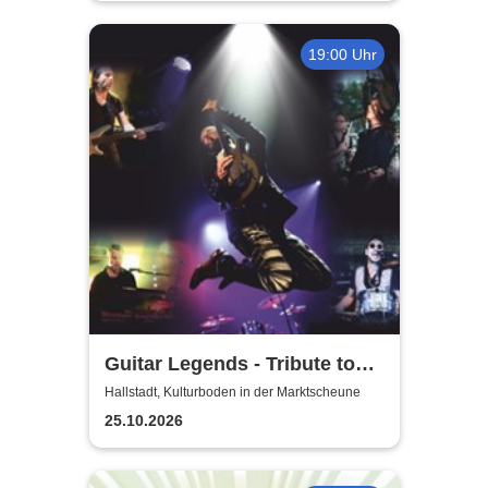
19:00 Uhr
Guitar Legends - Tribute to
Greatest Guitar-Hits
Hallstadt, Kulturboden in der Marktscheune
25.10.2026