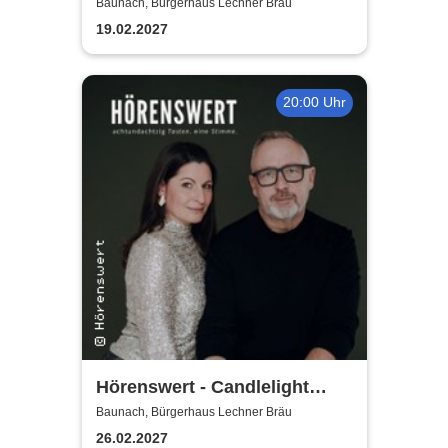
Claque
Baunach, Bürgerhaus Lechner Bräu
19.02.2027
20:00 Uhr
Hörenswert - Candlelight
Konzert
Baunach, Bürgerhaus Lechner Bräu
26.02.2027