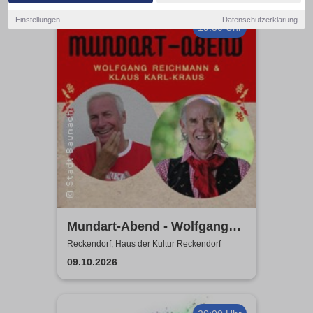
Einstellungen
Datenschutzerklärung
19:30 Uhr
Mundart-Abend - Wolfgang
Reichmann & Klaus Karl-
Reckendorf, Haus der Kultur Reckendorf
Kraus
09.10.2026