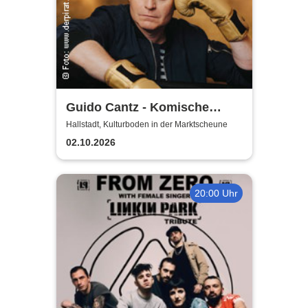
Guido Cantz - Komische
Zeiten | Das neue Programm
Hallstadt, Kulturboden in der Marktscheune
02.10.2026
20:00 Uhr