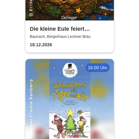
Die kleine Eule feiert
Weihnachten - Puppentheater
Baunach, Bürgerhaus Lechner Bräu
18.12.2026
16:00 Uhr