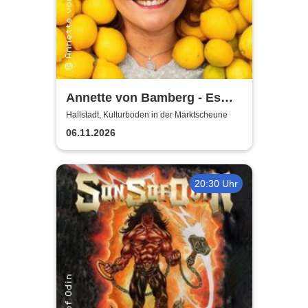
Annette von Bamberg - Es
gibt ein Leben über 50, 60...
Hallstadt, Kulturboden in der Marktscheune
jedenfalls für Frauen!
06.11.2026
20:30 Uhr