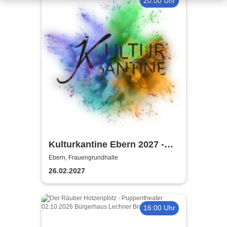
20:00 Uhr
Kulturkantine Ebern 2027 -
Purer Zufall
Ebern, Frauengrundhalle
26.02.2027
16:00 Uhr