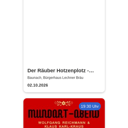
Der Räuber Hotzenplotz -
Puppentheater / Theater von
Baunach, Bürgerhaus Lechner Bräu
Rabenberg
02.10.2026
19:30 Uhr