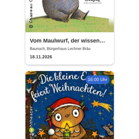
Vom Maulwurf, der wissen
wollte .... - Chapeau Claque
Baunach, Bürgerhaus Lechner Bräu
Bamberg
18.11.2026
16:00 Uhr