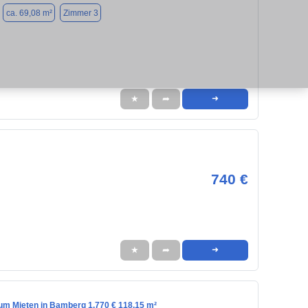
ca. 69,08 m²
Zimmer 3
★
➦
➜
740 €
★
➦
➜
m Mieten in Bamberg 1.770 € 118.15 m²