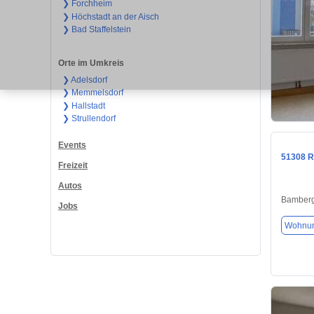
❯ Forchheim
❯ Höchstadt an der Aisch
❯ Bad Staffelstein
Orte im Umkreis
❯ Adelsdorf
❯ Memmelsdorf
❯ Hallstadt
❯ Strullendorf
Events
51308 R
Freizeit
Autos
Bamberg
Jobs
Wohnu