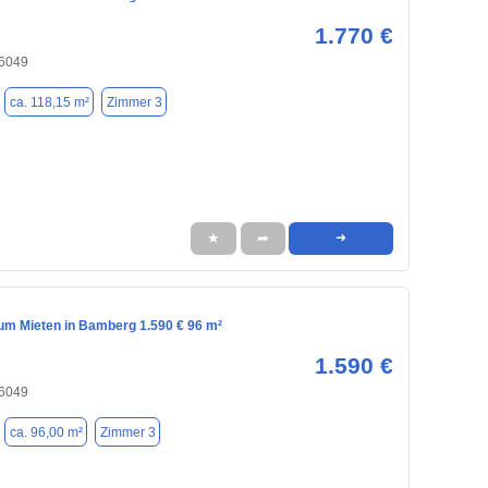
1.770 €
6049
ca. 118,15 m²
Zimmer 3
★
➦
➜
m Mieten in Bamberg 1.590 € 96 m²
1.590 €
6049
ca. 96,00 m²
Zimmer 3