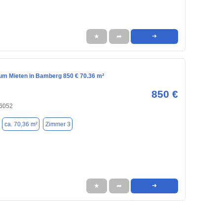
★
➦
➜
m Mieten in Bamberg 850 € 70.36 m²
850 €
6052
ca. 70,36 m²
Zimmer 3
★
➦
➜