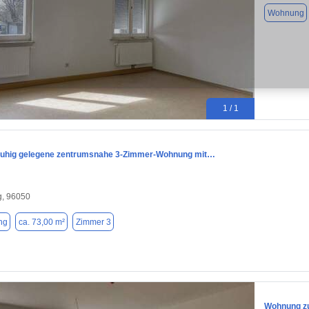
Wohnung
1 / 1
uhig gelegene zentrumsnahe 3-Zimmer-Wohnung mit…
, 96050
ng
ca. 73,00 m²
Zimmer 3
Wohnung zu