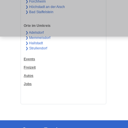
❯ Forchheim
❯ Höchstadt an der Aisch
❯ Bad Staffelstein
Orte im Umkreis
❯ Adelsdorf
❯ Memmelsdorf
❯ Hallstadt
❯ Strullendorf
Events
Freizeit
Autos
Jobs