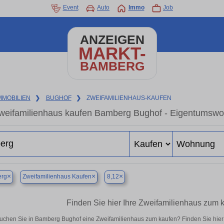
Event
Auto
Immo
Job
ANZEIGEN
MARKT-
BAMBERG
MMOBILIEN
❯
BUGHOF
❯
ZWEIFAMILIENHAUS-KAUFEN
weifamilienhaus kaufen Bamberg Bughof - Eigentumswoh
×
×
×
rg
Zweifamilienhaus Kaufen
8,12
Finden Sie hier Ihre Zweifamilienhaus zum
uchen Sie in Bamberg Bughof eine Zweifamilienhaus zum kaufen? Finden Sie hie