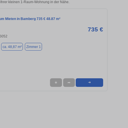
u Ihrer kleinen 1-Raum-Wohnung in der Nähe.
m Mieten in Bamberg 735 € 48.87 m²
735 €
6052
ca. 48,87 m²
Zimmer 1
★
➦
➜