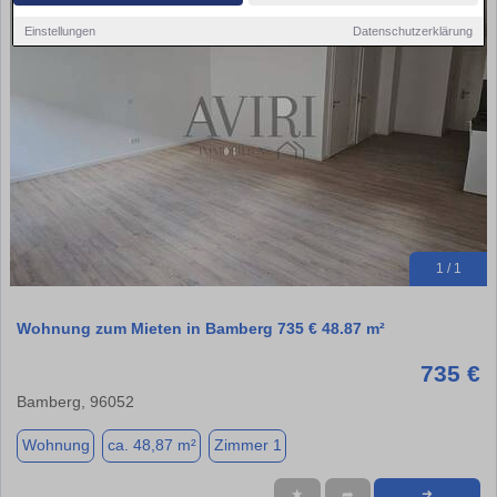
Einstellungen
Datenschutzerklärung
1 / 1
Wohnung zum Mieten in Bamberg 735 € 48.87 m²
735 €
Bamberg, 96052
Wohnung
ca. 48,87 m²
Zimmer 1
★
➦
➜