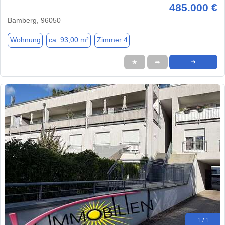
485.000 €
Bamberg, 96050
Wohnung
ca. 93,00 m²
Zimmer 4
★
➦
➜
1 / 1