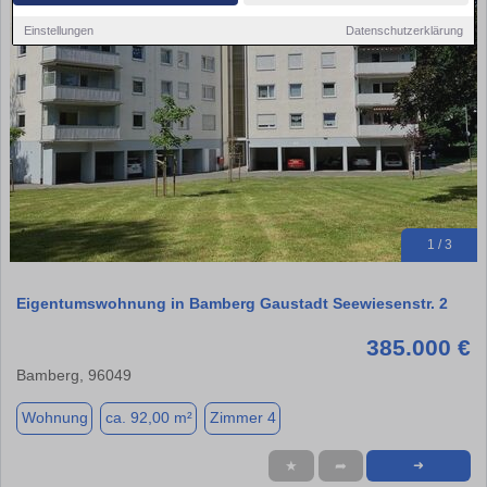
Einstellungen
Datenschutzerklärung
1 / 3
Eigentumswohnung in Bamberg Gaustadt Seewiesenstr. 2
385.000 €
Bamberg, 96049
Wohnung
ca. 92,00 m²
Zimmer 4
★
➦
➜