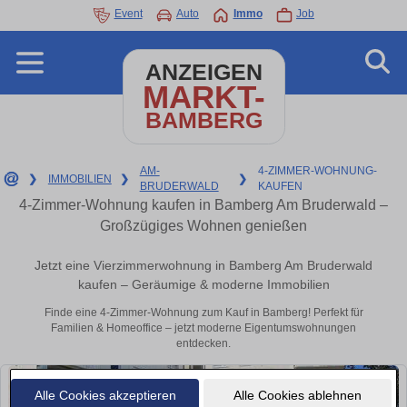
Event
Auto
Immo
Job
ANZEIGEN
MARKT-
BAMBERG
AM-
4-ZIMMER-WOHNUNG-
❯
IMMOBILIEN
❯
❯
BRUDERWALD
KAUFEN
4-Zimmer-Wohnung kaufen in Bamberg Am Bruderwald –
Großzügiges Wohnen genießen
Jetzt eine Vierzimmerwohnung in Bamberg Am Bruderwald
kaufen – Geräumige & moderne Immobilien
Finde eine 4-Zimmer-Wohnung zum Kauf in Bamberg! Perfekt für
Familien & Homeoffice – jetzt moderne Eigentumswohnungen
entdecken.
Alle Cookies akzeptieren
Alle Cookies ablehnen