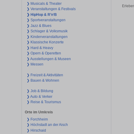
❯ Musicals & Theater
Erleben
❯ Veranstaltungen & Festivals
❯ HipHop & R’n‘B
❯ Sportveranstaltungen
❯ Jazz & Blues
❯ Schlager & Volksmusik
❯ Kinderveranstaltungen
❯ Klassische Konzerte
❯ Hard & Heavy
❯ Opern & Operetten
❯ Ausstellungen & Museen
❯ Messen
❯ Freizeit & Aktivitäten
❯ Bauen & Wohnen
❯ Job & Bildung
❯ Auto & Verker
❯ Reise & Tourismus
Orte im Umkreis
❯ Forchheim
❯ Höchstadt an der Aisch
❯ Hirschaid