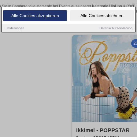
 Sie in Bamberg tolle Momente bei Events aus unserer Kategorie HipHop & R’n‘B! W
über den Online-Kartenverkauf unse
Alle Cookies akzeptieren
Alle Cookies ablehnen
Einstellungen
Datenschutzerklärung
2
Ikkimel - POPPSTAR