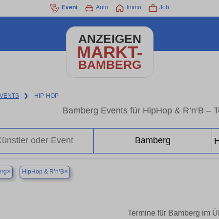
Event
Auto
Immo
Job
ANZEIGEN
MARKT-
BAMBERG
VENTS
❯
HIP-HOP
Bamberg Events für HipHop & R’n‘B – T
×
×
rg
HipHop & R’n‘B
Termine für Bamberg im Ü