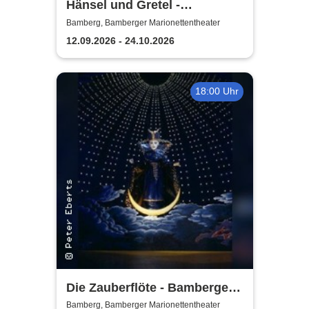
Hänsel und Gretel -
Bamberger
Bamberg, Bamberger Marionettentheater
Marionettentheater
12.09.2026 - 24.10.2026
18:00 Uhr
Die Zauberflöte - Bamberger
Marionettentheater
Bamberg, Bamberger Marionettentheater