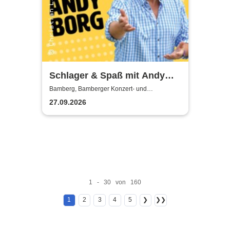
Schlager & Spaß mit Andy
Borg und Gästen
Bamberg, Bamberger Konzert- und
Kongresshalle
27.09.2026
1 - 30 von 160
1
2
3
4
5
❯
❯❯