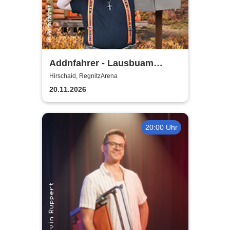
Addnfahrer - Lausbuam
Gschicht'n
Hirschaid, RegnitzArena
20.11.2026
20:00 Uhr