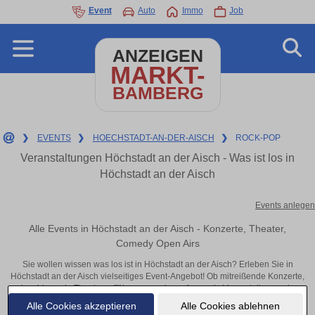
Event
Auto
Immo
Job
ANZEIGEN
MARKT-
BAMBERG
❯
EVENTS
❯
HOECHSTADT-AN-DER-AISCH
❯
ROCK-POP
Veranstaltungen Höchstadt an der Aisch - Was ist los in
Höchstadt an der Aisch
Events anlegen
Alle Events in Höchstadt an der Aisch - Konzerte, Theater,
Comedy Open Airs
Sie wollen wissen was los ist in Höchstadt an der Aisch? Erleben Sie in
Höchstadt an der Aisch vielseitiges Event-Angebot! Ob mitreißende Konzerte,
inspirierende Theateraufführungen oder aufregende Veranstaltungen in
Höchstadt an der Aisch – hier finden alles im Überblick und Tickets.
Alle Cookies akzeptieren
Alle Cookies ablehnen