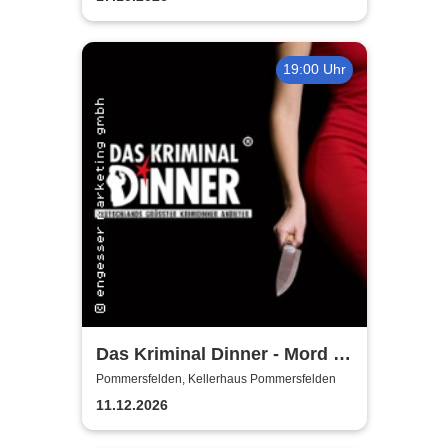
19:00 Uhr
Das Kriminal Dinner - Mord &
Tod - im Gasthof zur
Pommersfelden, Kellerhaus Pommersfelden
Zapfsäule
11.12.2026