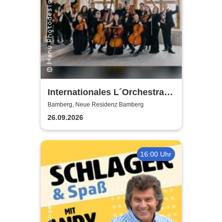
Internationales L´Orchestra I
Sedici
Bamberg, Neue Residenz Bamberg
26.09.2026
16:00 Uhr