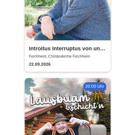
Introitus Interruptus von und
mit Volker Heißmann & dem
Forchheim, Christuskirche Forchheim
Pavel-Sandorf-Quartett
22.09.2026
20:00 Uhr