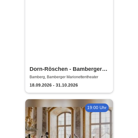
Dorn-Röschen - Bamberger
Marionettentheater
Bamberg, Bamberger Marionettentheater
18.09.2026 - 31.10.2026
19:00 Uhr