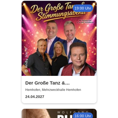
19:00 Uhr
Der Große Tanz &
Stimmungsabend |
Hemhofen, Mehrzweckhalle Hemhofen
Mehrzweckhalle Hemhofen
24.04.2027
16:00 Uhr