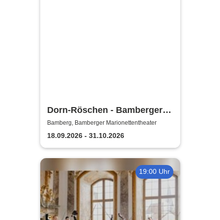
Dorn-Röschen - Bamberger
Marionettentheater
Bamberg, Bamberger Marionettentheater
18.09.2026 - 31.10.2026
19:00 Uhr