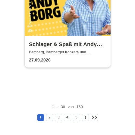
Schlager & Spaß mit Andy
Borg und Gästen
Bamberg, Bamberger Konzert- und
Kongresshalle
27.09.2026
1 - 30 von 160
1
2
3
4
5
❯
❯❯