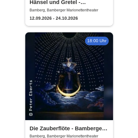
Hänsel und Gretel -
Bamberger
Bamberg, Bamberger Marionettentheater
Marionettentheater
12.09.2026 - 24.10.2026
18:00 Uhr
Die Zauberflöte - Bamberger
Marionettentheater
Bamberg, Bamberger Marionettentheater