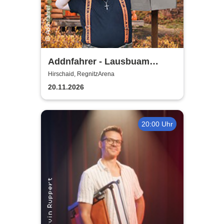
Addnfahrer - Lausbuam
Gschicht'n
Hirschaid, RegnitzArena
20.11.2026
20:00 Uhr