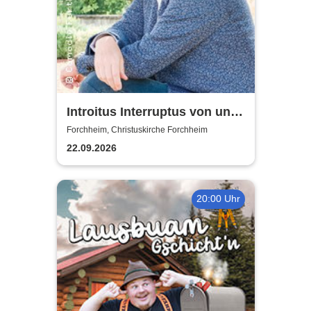
Introitus Interruptus von und
mit Volker Heißmann & dem
Forchheim, Christuskirche Forchheim
Pavel-Sandorf-Quartett
22.09.2026
20:00 Uhr