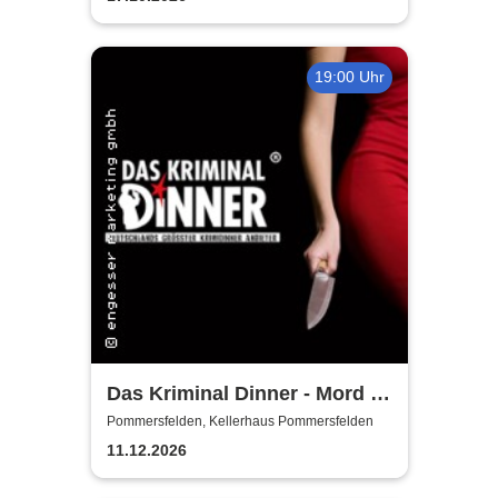
19:00 Uhr
Das Kriminal Dinner - Mord &
Tod - im Gasthof zur
Pommersfelden, Kellerhaus Pommersfelden
Zapfsäule
11.12.2026