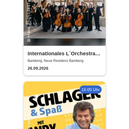
Internationales L´Orchestra I
Sedici
Bamberg, Neue Residenz Bamberg
26.09.2026
16:00 Uhr