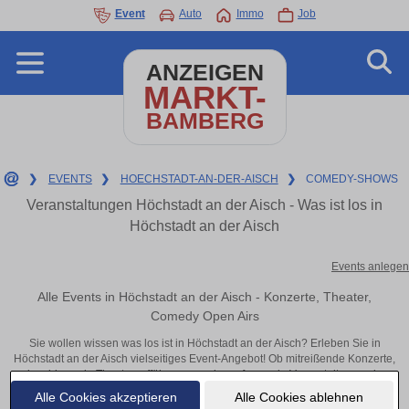
Event
Auto
Immo
Job
ANZEIGEN
MARKT-
BAMBERG
❯
EVENTS
❯
HOECHSTADT-AN-DER-AISCH
❯
COMEDY-SHOWS
Veranstaltungen Höchstadt an der Aisch - Was ist los in
Höchstadt an der Aisch
Events anlegen
Alle Events in Höchstadt an der Aisch - Konzerte, Theater,
Comedy Open Airs
Sie wollen wissen was los ist in Höchstadt an der Aisch? Erleben Sie in
Höchstadt an der Aisch vielseitiges Event-Angebot! Ob mitreißende Konzerte,
inspirierende Theateraufführungen oder aufregende Veranstaltungen in
Höchstadt an der Aisch – hier finden alles im Überblick und Tickets.
Alle Cookies akzeptieren
Alle Cookies ablehnen