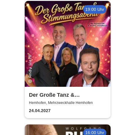
19:00 Uhr
Der Große Tanz &
Stimmungsabend |
Hemhofen, Mehrzweckhalle Hemhofen
Mehrzweckhalle Hemhofen
24.04.2027
16:00 Uhr