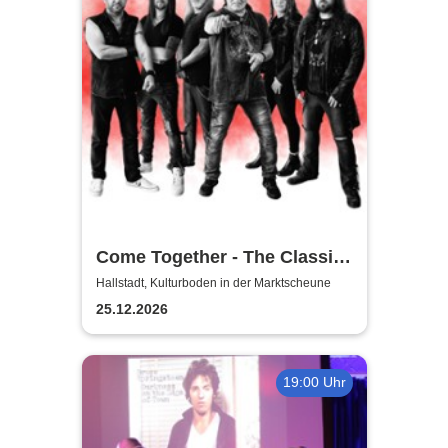
Come Together - The Classic-
Rock Tribute
Hallstadt, Kulturboden in der Marktscheune
25.12.2026
19:00 Uhr