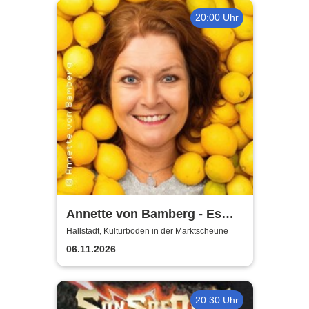
20:00 Uhr
Annette von Bamberg - Es
gibt ein Leben über 50, 60...
Hallstadt, Kulturboden in der Marktscheune
jedenfalls für Frauen!
06.11.2026
20:30 Uhr