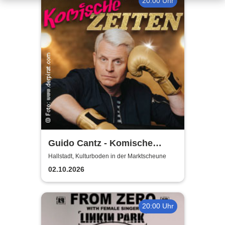
20:00 Uhr
Guido Cantz - Komische
Zeiten | Das neue Programm
Hallstadt, Kulturboden in der Marktscheune
02.10.2026
20:00 Uhr