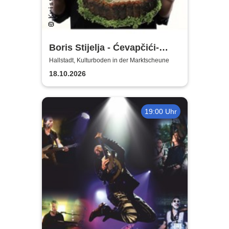
Boris Stijelja - Ćevapčići-
Therapie … für Liebe, Leib
Hallstadt, Kulturboden in der Marktscheune
und Leben
18.10.2026
19:00 Uhr