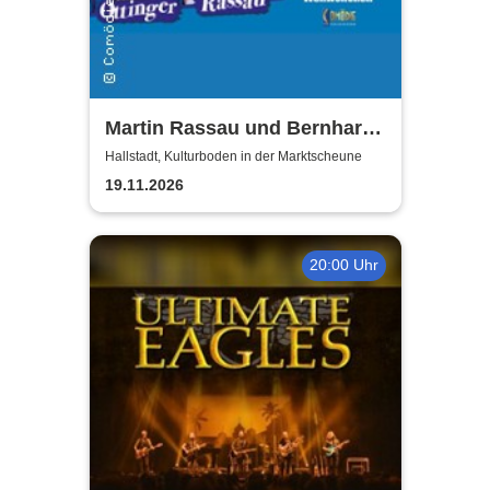
Martin Rassau und Bernhard
Ottinger - Kerle auf Kur
Hallstadt, Kulturboden in der Marktscheune
19.11.2026
20:00 Uhr