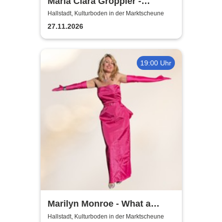
Maria Clara Groppler -
Ehefrau | 2026
Hallstadt, Kulturboden in der Marktscheune
27.11.2026
19:00 Uhr
Marilyn Monroe - What a
Beautiful Dream | Fränkischer
Hallstadt, Kulturboden in der Marktscheune