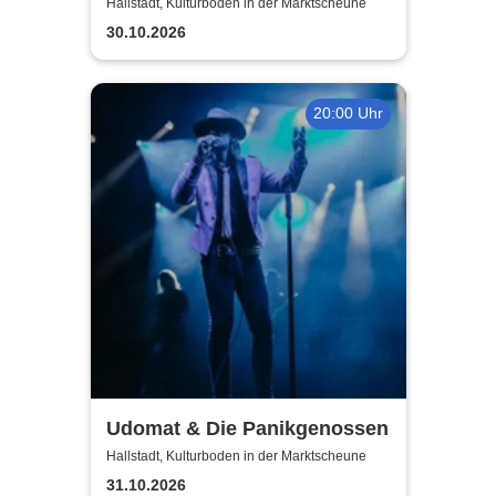
Band
Hallstadt, Kulturboden in der Marktscheune
30.10.2026
20:00 Uhr
Udomat & Die Panikgenossen
Hallstadt, Kulturboden in der Marktscheune
31.10.2026