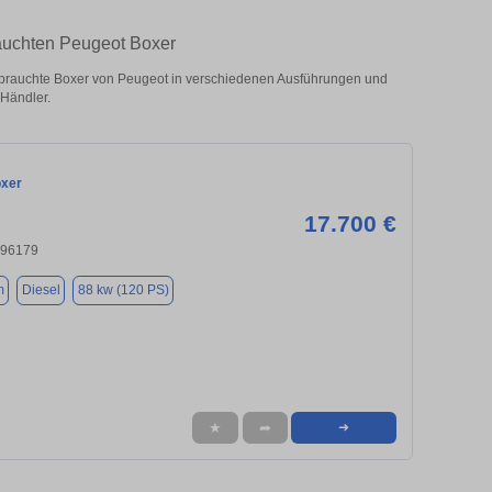
rauchten Peugeot Boxer
ebrauchte Boxer von Peugeot in verschiedenen Ausführungen und
 Händler.
oxer
17.700 €
, 96179
m
Diesel
88 kw (120 PS)
★
➦
➜