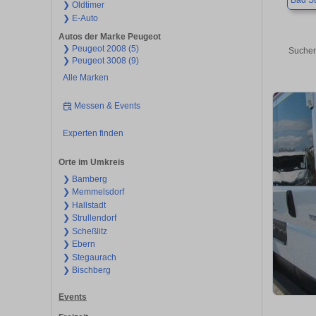
Bad St
❯ Oldtimer
❯ E-Auto
Autos der Marke Peugeot
❯ Peugeot 2008 (5)
Suchen
❯ Peugeot 3008 (9)
Alle Marken
Messen & Events
Experten finden
Orte im Umkreis
❯ Bamberg
❯ Memmelsdorf
❯ Hallstadt
❯ Strullendorf
❯ Scheßlitz
❯ Ebern
❯ Stegaurach
❯ Bischberg
Events