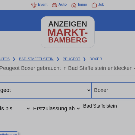
Event
Auto
Immo
Job
ANZEIGEN
MARKT-
BAMBERG
UTOS
❯
BAD-STAFFELSTEIN
❯
PEUGEOT
❯
BOXER
Peugeot Boxer gebraucht in Bad Staffelstein entdecken
×