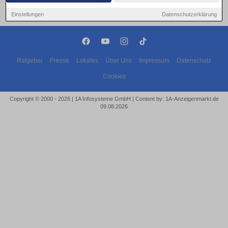
Einstellungen
Datenschutzerklärung
Ratgeber
Presse
Lokales
Über Uns
Impressum
Datenschutz
Cookies
Copyright © 2000 - 2026 | 1A Infosysteme GmbH | Content by: 1A-Anzeigenmarkt.de
09.08.2026