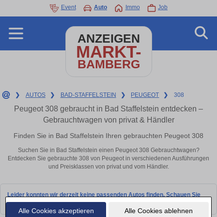
Event
Auto
Immo
Job
ANZEIGEN
MARKT-
BAMBERG
❯
AUTOS
❯
BAD-STAFFELSTEIN
❯
PEUGEOT
❯
308
Peugeot 308 gebraucht in Bad Staffelstein entdecken –
Gebrauchtwagen von privat & Händler
Finden Sie in Bad Staffelstein Ihren gebrauchten Peugeot 308
Suchen Sie in Bad Staffelstein einen Peugeot 308 Gebrauchtwagen?
Entdecken Sie gebrauchte 308 von Peugeot in verschiedenen Ausführungen
und Preisklassen von privat und vom Händler.
Leider konnten wir derzeit keine passenden Autos finden. Schauen Sie
bald wieder vorbei!
Alle Cookies akzeptieren
Alle Cookies ablehnen